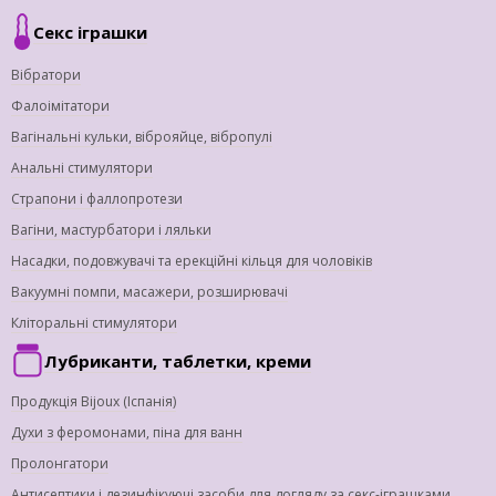
Секс іграшки
Вібратори
Фалоімітатори
Вагінальні кульки, віброяйце, вібропулі
Анальні стимулятори
Страпони і фаллопротези
Вагіни, мастурбатори і ляльки
Насадки, подовжувачі та ерекційні кільця для чоловіків
Вакуумні помпи, масажери, розширювачі
Кліторальні стимулятори
Лубриканти, таблетки, креми
Продукція Bijoux (Іспанія)
Духи з феромонами, піна для ванн
Пролонгатори
Антисептики і дезинфікуючі засоби для догляду за секс-іграшками