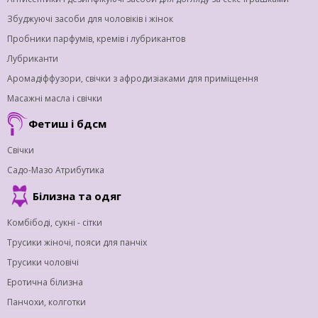
Збуджуючі засоби для чоловіків і жінок
Пробники парфумів, кремів і лубрикантов
Лубриканти
Аромадіффузори, свічки з афродизіаками для приміщення
Масажні масла і свічки
Фетиш і бдсм
Свічки
Садо-Мазо Атрибутика
Білизна та одяг
Комбібоді, сукні - сітки
Трусики жіночі, пояси для панчіх
Трусики чоловічі
Еротична білизна
Панчохи, колготки