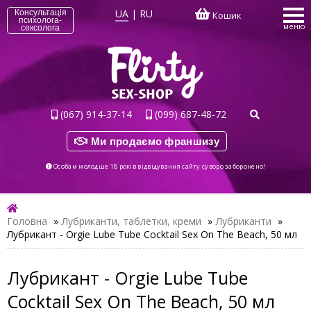
UA
|
RU
Консультація
Кошик
психолога-
меню
сексолога
(067) 914-37-14
(099) 687-48-72
Ми продаємо франшизу
Особам молодше 18 років відвідування сайту суворо заборонено!
Головна
»
Лубриканти, таблетки, креми
»
Лубриканти
»
Лубрикант - Orgie Lube Tube Cocktail Sex On The Beach, 50 мл
Лубрикант - Orgie Lube Tube
Cocktail Sex On The Beach, 50 мл