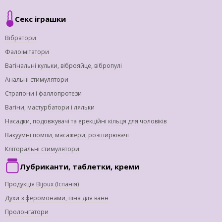
Секс іграшки
Вібратори
Фалоімітатори
Вагінальні кульки, віброяйце, вібропулі
Анальні стимулятори
Страпони і фаллопротези
Вагіни, мастурбатори і ляльки
Насадки, подовжувачі та ерекційні кільця для чоловіків
Вакуумні помпи, масажери, розширювачі
Кліторальні стимулятори
Лубриканти, таблетки, креми
Продукція Bijoux (Іспанія)
Духи з феромонами, піна для ванн
Пролонгатори