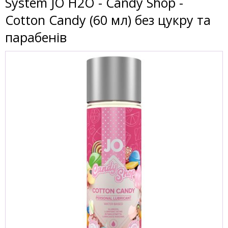
System JO H2O - Candy Shop -
Cotton Candy (60 мл) без цукру та
парабенів