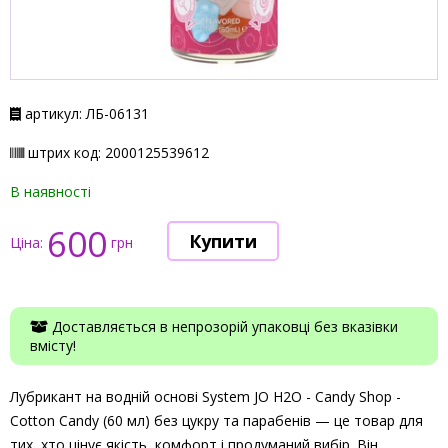
артикул: ЛБ-06131
штрих код: 2000125539612
В наявності
600
Ціна:
грн
Доставляється в непрозорій упаковці без вказівки
вмісту!
Лубрикант на водній основі System JO H2O - Candy Shop -
Cotton Candy (60 мл) без цукру та парабенів — це товар для
тих, хто цінує якість, комфорт і продуманий вибір. Він