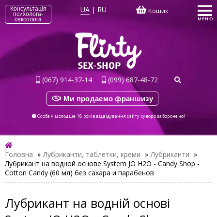
UA
|
RU
Консультація
Кошик
психолога-
меню
сексолога
(067) 914-37-14
(099) 687-48-72
Ми продаємо франшизу
Особам молодше 18 років відвідування сайту суворо заборонено!
Головна
»
Лубриканти, таблетки, креми
»
Лубриканти
»
Лубрикант на водной основе System JO H2O - Candy Shop -
Cotton Candy (60 мл) без сахара и парабенов
Лубрикант на водній основі