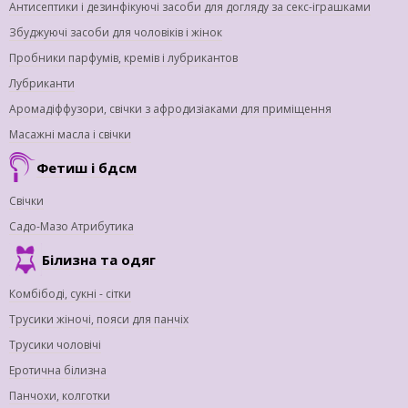
Антисептики і дезинфікуючі засоби для догляду за секс-іграшками
Збуджуючі засоби для чоловіків і жінок
Пробники парфумів, кремів і лубрикантов
Лубриканти
Аромадіффузори, свічки з афродизіаками для приміщення
Масажні масла і свічки
Фетиш і бдсм
Свічки
Садо-Мазо Атрибутика
Білизна та одяг
Комбібоді, сукні - сітки
Трусики жіночі, пояси для панчіх
Трусики чоловічі
Еротична білизна
Панчохи, колготки