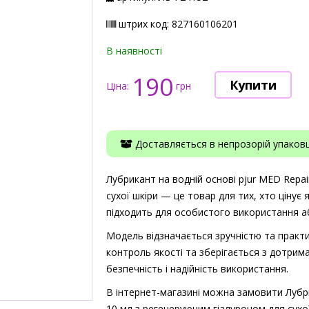
штрих код: 827160106201
В наявності
190
Ціна:
грн
Доставляється в непрозорій упаковці
Лубрикант на водній основі pjur MED Repai
сухої шкіри — це товар для тих, хто цінує 
підходить для особистого використання аб
Модель відзначається зручністю та практи
контроль якості та зберігається з дотрима
безпечність і надійність використання.
В інтернет-магазині можна замовити Лубрик
10 мл з регенеруючим гіалуроном для сухої