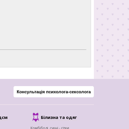
Консультація психолога-сексолога
дсм
Білизна та одяг
Комбібоді, сукні - сітки