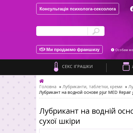
Консультація психолога-сексолога
Ми продаємо франшизу
Особам мол
СЕКС ІГРАШКИ
Головна
»
Лубриканти, таблетки, креми
»
Л
Лубрикант на водной основе pjur MED Repair 
Лубрикант на водній осно
сухої шкіри