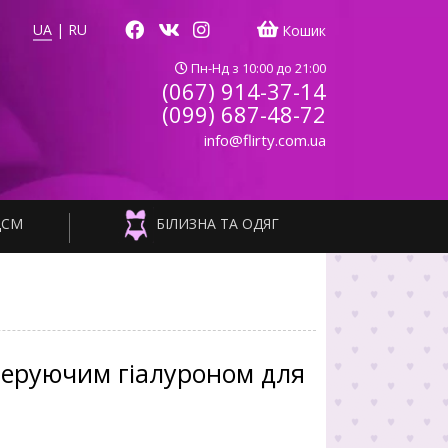
UA
|
RU
Кошик
Пн-Нд з 10:00 до 21:00
(067) 914-37-14
(099) 687-48-72
info@flirty.com.ua
ДСМ
БІЛИЗНА ТА ОДЯГ
енеруючим гіалуроном для