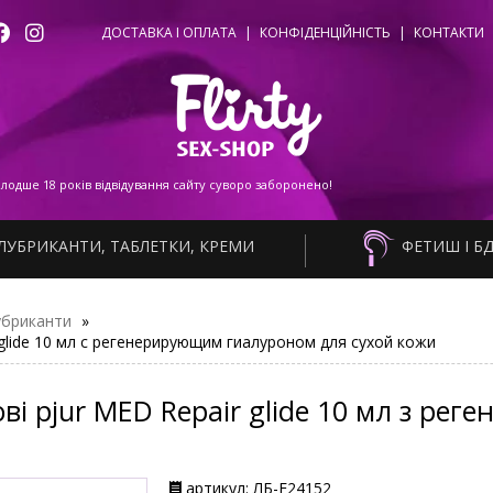
ДОСТАВКА І ОПЛАТА
|
КОНФІДЕНЦІЙНІСТЬ
|
КОНТАКТИ
одше 18 років відвідування сайту суворо заборонено!
ЛУБРИКАНТИ, ТАБЛЕТКИ, КРЕМИ
ФЕТИШ І Б
убриканти
»
glide 10 мл с регенерирующим гиалуроном для сухой кожи
ві pjur MED Repair glide 10 мл з рег
артикул: ЛБ-F24152