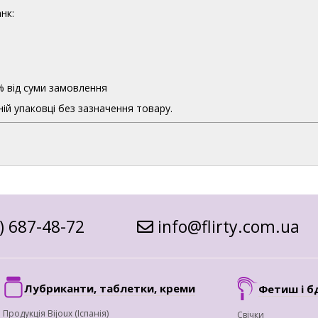
нк:
% від суми замовлення
ій упаковці без зазначення товару.
) 687-48-72
info@flirty.com.ua
Лубриканти, таблетки, креми
Фетиш і б
Продукція Bijoux (Іспанія)
Свічки