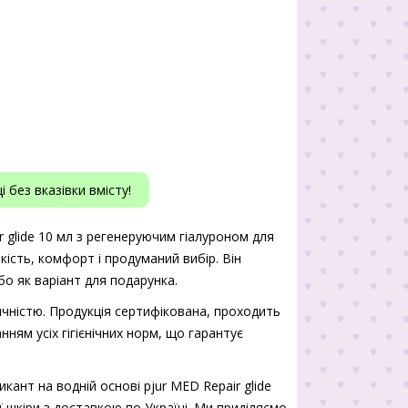
 без вказівки вмісту!
r glide 10 мл з регенеруючим гіалуроном для
якість, комфорт і продуманий вибір. Він
о як варіант для подарунка.
чністю. Продукція сертифікована, проходить
нням усіх гігієнічних норм, що гарантує
ант на водній основі pjur MED Repair glide
 шкіри з доставкою по Україні. Ми приділяємо