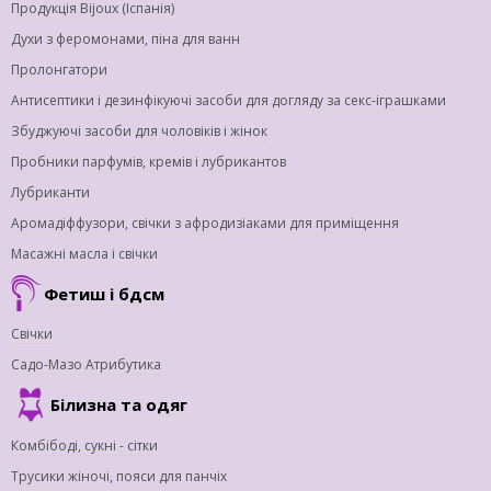
Продукція Bijoux (Іспанія)
Духи з феромонами, піна для ванн
Пролонгатори
Антисептики і дезинфікуючі засоби для догляду за секс-іграшками
Збуджуючі засоби для чоловіків і жінок
Пробники парфумів, кремів і лубрикантов
Лубриканти
Аромадіффузори, свічки з афродизіаками для приміщення
Масажні масла і свічки
Фетиш і бдсм
Свічки
Садо-Мазо Атрибутика
Білизна та одяг
Комбібоді, сукні - сітки
Трусики жіночі, пояси для панчіх