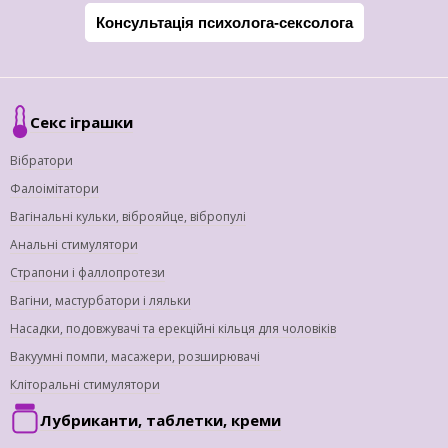
Консультація психолога-сексолога
Секс іграшки
Вібратори
Фалоімітатори
Вагінальні кульки, віброяйце, вібропулі
Анальні стимулятори
Страпони і фаллопротези
Вагіни, мастурбатори і ляльки
Насадки, подовжувачі та ерекційні кільця для чоловіків
Вакуумні помпи, масажери, розширювачі
Кліторальні стимулятори
Лубриканти, таблетки, креми