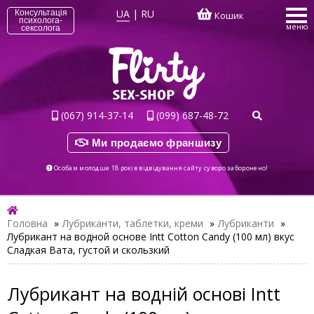
UA
|
RU
Консультація
Кошик
психолога-
меню
сексолога
(067) 914-37-14
(099) 687-48-72
Ми продаємо франшизу
Особам молодше 18 років відвідування сайту суворо заборонено!
Головна
»
Лубриканти, таблетки, креми
»
Лубриканти
»
Лубрикант на водной основе Intt Cotton Candy (100 мл) вкус
Сладкая Вата, густой и скользкий
Лубрикант на водній основі Intt