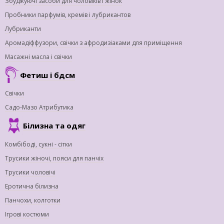
Збуджуючі засоби для чоловіків і жінок
Пробники парфумів, кремів і лубрикантов
Лубриканти
Аромадіффузори, свічки з афродизіаками для приміщення
Масажні масла і свічки
Фетиш і бдсм
Свічки
Садо-Мазо Атрибутика
Білизна та одяг
Комбібоді, сукні - сітки
Трусики жіночі, пояси для панчіх
Трусики чоловічі
Еротична білизна
Панчохи, колготки
Ігрові костюми