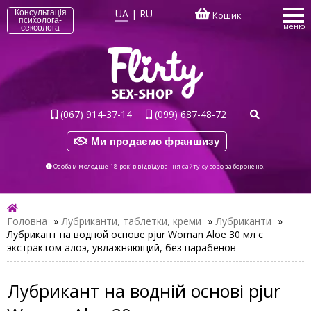
UA
|
RU
Консультація
Кошик
психолога-
меню
сексолога
(067) 914-37-14
(099) 687-48-72
Ми продаємо франшизу
Особам молодше 18 років відвідування сайту суворо заборонено!
Головна
»
Лубриканти, таблетки, креми
»
Лубриканти
»
Лубрикант на водной основе pjur Woman Aloe 30 мл с
экстрактом алоэ, увлажняющий, без парабенов
Лубрикант на водній основі pjur