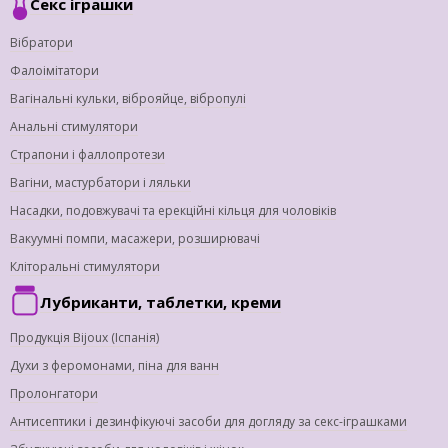
Секс іграшки
Вібратори
Фалоімітатори
Вагінальні кульки, віброяйце, вібропулі
Анальні стимулятори
Страпони і фаллопротези
Вагіни, мастурбатори і ляльки
Насадки, подовжувачі та ерекційні кільця для чоловіків
Вакуумні помпи, масажери, розширювачі
Кліторальні стимулятори
Лубриканти, таблетки, креми
Продукція Bijoux (Іспанія)
Духи з феромонами, піна для ванн
Пролонгатори
Антисептики і дезинфікуючі засоби для догляду за секс-іграшками