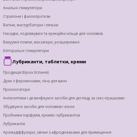
Анальні стимулятори
Страпони і фаллопротези
Вагіни, мастурбатори і ляльки
Насадки, подовжувачі та ерекційні кільця для чоловіків
Вакуумні помпи, масажери, розширювачі
Кліторальні стимулятори
Лубриканти, таблетки, креми
Продукція Bijoux (Іспанія)
Духи з феромонами, піна для ванн
Пролонгатори
Антисептики і дезинфікуючі засоби для догляду за секс-іграшками
Збуджуючі засоби для чоловіків і жінок
Пробники парфумів, кремів і лубрикантов
Лубриканти
Аромадіффузори, свічки з афродизіаками для приміщення