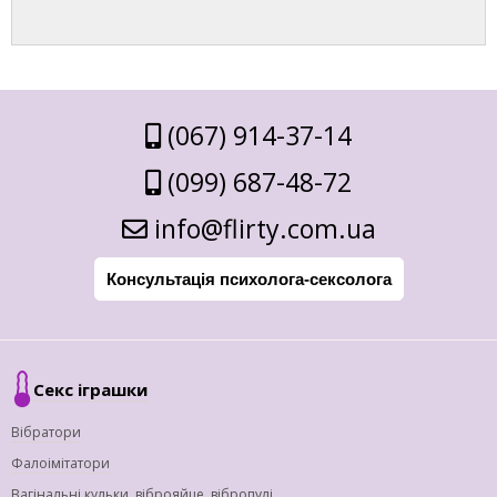
(067) 914-37-14
(099) 687-48-72
info@flirty.com.ua
Консультація психолога-сексолога
Секс іграшки
Вібратори
Фалоімітатори
Вагінальні кульки, віброяйце, вібропулі