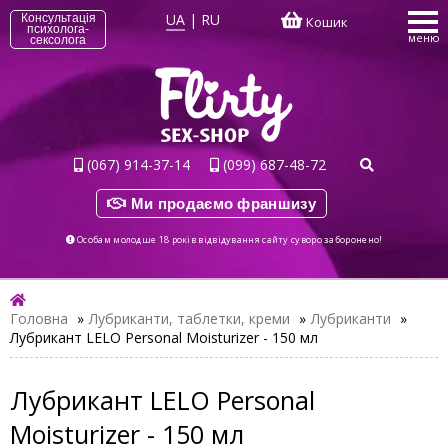
UA
|
RU
Консультація
Кошик
психолога-
меню
сексолога
(067) 914-37-14
(099) 687-48-72
Ми продаємо франшизу
Особам молодше 18 років відвідування сайту суворо заборонено!
Головна
»
Лубриканти, таблетки, креми
»
Лубриканти
»
Лубрикант LELO Personal Moisturizer - 150 мл
Лубрикант LELO Personal
Moisturizer - 150 мл