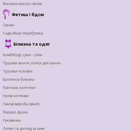
Масажні масла і свічки
Фетиш і бдсм
Свічки
Садо-Мазо Атрибутика
Білизна та одяг
Комбібоді, сукні - сітки
Трусики жіночі, пояси для панчіх
Трусики чоловічі
Еротична білизна
Панчохи, колготки
Ігрові костюми
Лакові вироби (вініл)
Перуки, вушка
Рукавички
Латекс та догляд за ним