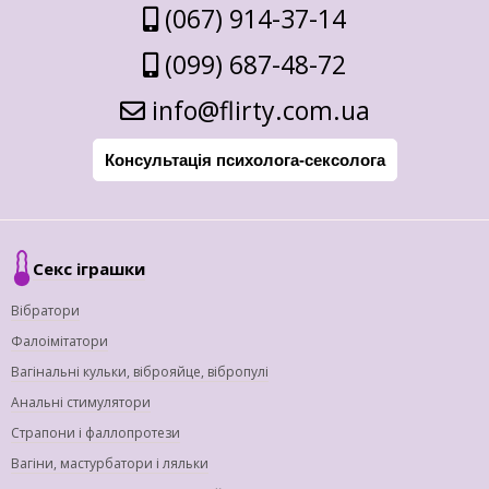
(067) 914-37-14
(099) 687-48-72
info@flirty.com.ua
Консультація психолога-сексолога
Секс іграшки
Вібратори
Фалоімітатори
Вагінальні кульки, віброяйце, вібропулі
Анальні стимулятори
Страпони і фаллопротези
Вагіни, мастурбатори і ляльки