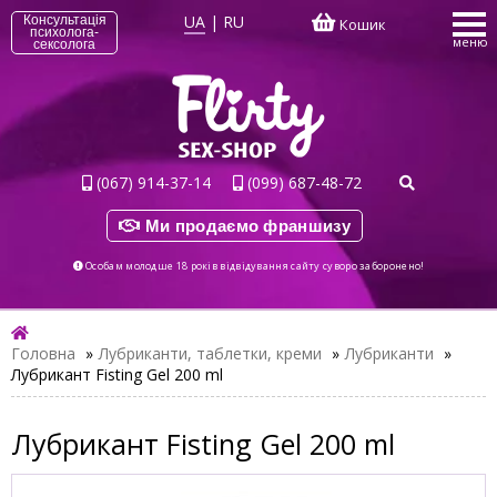
UA
|
RU
Консультація
Кошик
психолога-
меню
сексолога
(067) 914-37-14
(099) 687-48-72
Ми продаємо франшизу
Особам молодше 18 років відвідування сайту суворо заборонено!
Головна
»
Лубриканти, таблетки, креми
»
Лубриканти
»
Лубрикант Fisting Gel 200 ml
Лубрикант Fisting Gel 200 ml