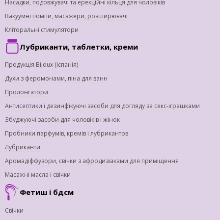
Насадки, подовжувачі та ерекційні кільця для чоловіків
Вакуумні помпи, масажери, розширювачі
Кліторальні стимулятори
Лубриканти, таблетки, креми
Продукція Bijoux (Іспанія)
Духи з феромонами, піна для ванн
Пролонгатори
Антисептики і дезинфікуючі засоби для догляду за секс-іграшками
Збуджуючі засоби для чоловіків і жінок
Пробники парфумів, кремів і лубрикантов
Лубриканти
Аромадіффузори, свічки з афродизіаками для приміщення
Масажні масла і свічки
Фетиш і бдсм
Свічки