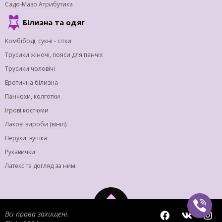
Садо-Мазо Атрибутика
Білизна та одяг
Комбібоді, сукні - сітки
Трусики жіночі, пояси для панчіх
Трусики чоловічі
Еротична білизна
Панчохи, колготки
Ігрові костюми
Лакові вироби (вініл)
Перуки, вушка
Рукавички
Латекс та догляд за ним
Всі права захищені.