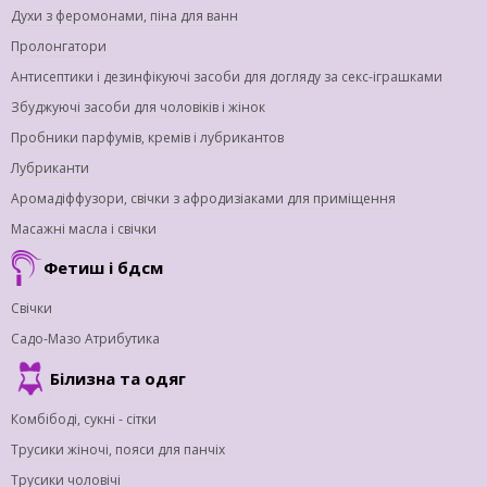
Духи з феромонами, піна для ванн
Пролонгатори
Антисептики і дезинфікуючі засоби для догляду за секс-іграшками
Збуджуючі засоби для чоловіків і жінок
Пробники парфумів, кремів і лубрикантов
Лубриканти
Аромадіффузори, свічки з афродизіаками для приміщення
Масажні масла і свічки
Фетиш і бдсм
Свічки
Садо-Мазо Атрибутика
Білизна та одяг
Комбібоді, сукні - сітки
Трусики жіночі, пояси для панчіх
Трусики чоловічі