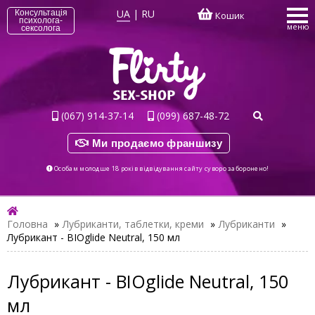
UA
|
RU
Консультація
Кошик
психолога-
меню
сексолога
(067) 914-37-14
(099) 687-48-72
Ми продаємо франшизу
Особам молодше 18 років відвідування сайту суворо заборонено!
Головна
»
Лубриканти, таблетки, креми
»
Лубриканти
»
Лубрикант - BIOglide Neutral, 150 мл
Лубрикант - BIOglide Neutral, 150
мл