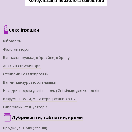
Консультація психолога-сексолога
Секс іграшки
Вібратори
Фалоімітатори
Вагінальні кульки, віброяйце, вібропулі
Анальні стимулятори
Страпони і фаллопротези
Вагіни, мастурбатори і ляльки
Насадки, подовжувачі та ерекційні кільця для чоловіків
Вакуумні помпи, масажери, розширювачі
Кліторальні стимулятори
Лубриканти, таблетки, креми
Продукція Bijoux (Іспанія)