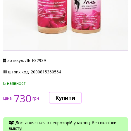
артикул: ЛБ-F32939
штрих код: 2000815360564
В наявності
730
Ціна:
грн
Доставляється в непрозорій упаковці без вказівки
вмісту!