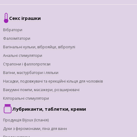
Секс іграшки
Вібратори
Фалоімітатори
Вагінальні кульки, віброяйце, вібропулі
Анальні стимулятори
Страпони і фаллопротези
Вагіни, мастурбатори і ляльки
Насадки, подовжувачі та ерекційні кільця для чоловіків
Вакуумні помпи, масажери, розширювачі
Кліторальні стимулятори
Лубриканти, таблетки, креми
Продукція Bijoux (Іспанія)
Духи з феромонами, піна для ванн