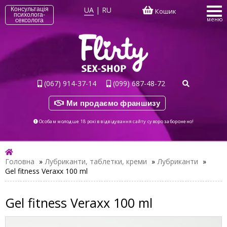
UA
|
RU
Консультація
Кошик
психолога-
меню
сексолога
(067) 914-37-14
(099) 687-48-72
Ми продаємо франшизу
Особам молодше 18 років відвідування сайту суворо заборонено!
Головна
»
Лубриканти, таблетки, креми
»
Лубриканти
»
Gel fitness Veraxx 100 ml
Gel fitness Veraxx 100 ml