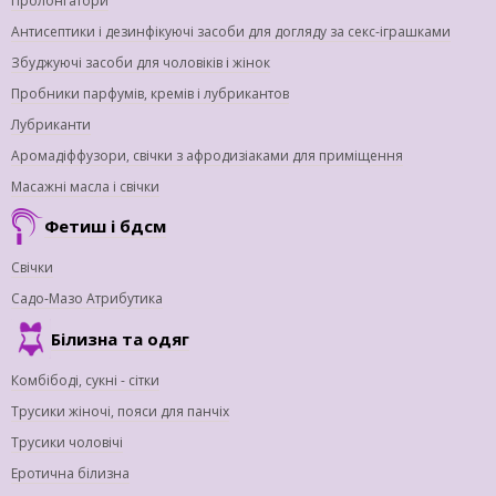
Пролонгатори
Антисептики і дезинфікуючі засоби для догляду за секс-іграшками
Збуджуючі засоби для чоловіків і жінок
Пробники парфумів, кремів і лубрикантов
Лубриканти
Аромадіффузори, свічки з афродизіаками для приміщення
Масажні масла і свічки
Фетиш і бдсм
Свічки
Садо-Мазо Атрибутика
Білизна та одяг
Комбібоді, сукні - сітки
Трусики жіночі, пояси для панчіх
Трусики чоловічі
Еротична білизна