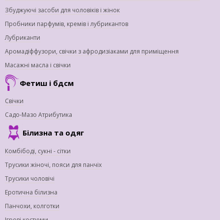
Збуджуючі засоби для чоловіків і жінок
Пробники парфумів, кремів і лубрикантов
Лубриканти
Аромадіффузори, свічки з афродизіаками для приміщення
Масажні масла і свічки
Фетиш і бдсм
Свічки
Садо-Мазо Атрибутика
Білизна та одяг
Комбібоді, сукні - сітки
Трусики жіночі, пояси для панчіх
Трусики чоловічі
Еротична білизна
Панчохи, колготки
Ігрові костюми