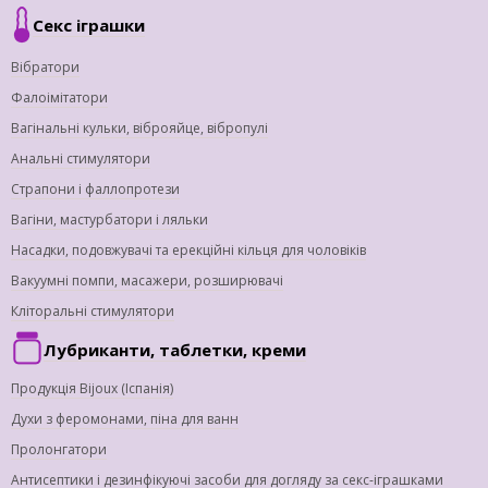
Секс іграшки
Вібратори
Фалоімітатори
Вагінальні кульки, віброяйце, вібропулі
Анальні стимулятори
Страпони і фаллопротези
Вагіни, мастурбатори і ляльки
Насадки, подовжувачі та ерекційні кільця для чоловіків
Вакуумні помпи, масажери, розширювачі
Кліторальні стимулятори
Лубриканти, таблетки, креми
Продукція Bijoux (Іспанія)
Духи з феромонами, піна для ванн
Пролонгатори
Антисептики і дезинфікуючі засоби для догляду за секс-іграшками