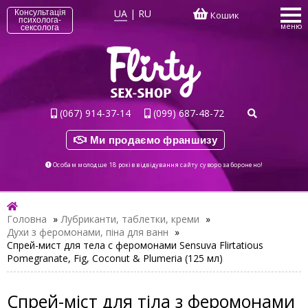
UA
|
RU
Консультація
Кошик
психолога-
меню
сексолога
(067) 914-37-14
(099) 687-48-72
Ми продаємо франшизу
Особам молодше 18 років відвідування сайту суворо заборонено!
Головна
»
Лубриканти, таблетки, креми
»
Духи з феромонами, піна для ванн
»
Спрей-мист для тела с феромонами Sensuva Flirtatious
Pomegranate, Fig, Coconut & Plumeria (125 мл)
Спрей-міст для тіла з феромонами