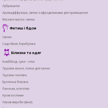
Лубриканти
Аромадіффузори, свічки з афродизіаками для приміщення
Масажні масла і свічки
Фетиш і бдсм
Свічки
Садо-Мазо Атрибутика
Білизна та одяг
Комбібоді, сукні - сітки
Трусики жіночі, пояси для панчіх
Трусики чоловічі
Еротична білизна
Панчохи, колготки
Ігрові костюми
Лакові вироби (вініл)