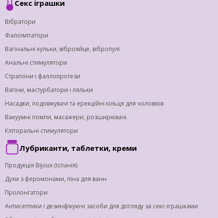
Секс іграшки
Вібратори
Фалоімітатори
Вагінальні кульки, віброяйце, вібропулі
Анальні стимулятори
Страпони і фаллопротези
Вагіни, мастурбатори і ляльки
Насадки, подовжувачі та ерекційні кільця для чоловіків
Вакуумні помпи, масажери, розширювачі
Кліторальні стимулятори
Лубриканти, таблетки, креми
Продукція Bijoux (Іспанія)
Духи з феромонами, піна для ванн
Пролонгатори
Антисептики і дезинфікуючі засоби для догляду за секс-іграшками