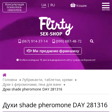
UA
|
RU
Консультація
Кошик
психолога-
меню
сексолога
(067) 914-37-14
(099) 687-48-72
Ми продаємо франшизу
Особам молодше 18 років відвідування сайту суворо заборонено!
Головна
»
Лубриканти, таблетки, креми
»
Духи з феромонами, піна для ванн
»
Духи shade pheromone DAY 281316
Духи shade pheromone DAY 281316