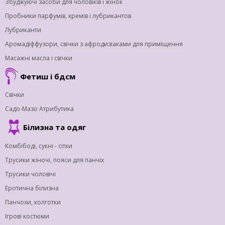
Збуджуючі засоби для чоловіків і жінок
Пробники парфумів, кремів і лубрикантов
Лубриканти
Аромадіффузори, свічки з афродизіаками для приміщення
Масажні масла і свічки
Фетиш і бдсм
Свічки
Садо-Мазо Атрибутика
Білизна та одяг
Комбібоді, сукні - сітки
Трусики жіночі, пояси для панчіх
Трусики чоловічі
Еротична білизна
Панчохи, колготки
Ігрові костюми