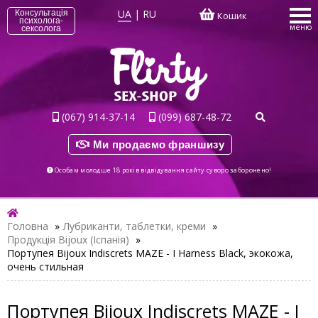
UA
|
RU
Консультація
Кошик
психолога-
меню
сексолога
(067) 914-37-14
(099) 687-48-72
Ми продаємо франшизу
Особам молодше 18 років відвідування сайту суворо заборонено!
Головна
»
Лубриканти, таблетки, креми
»
Продукція Bijoux (Іспанія)
»
Портупея Bijoux Indiscrets MAZE - I Harness Black, экокожа,
очень стильная
Портупея Bijoux Indiscrets MAZE - I