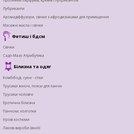
Пробники парфумів, кремів і лубрикантов
Лубриканти
Аромадіффузори, свічки з афродизіаками для приміщення
Масажні масла і свічки
Фетиш і бдсм
Свічки
Садо-Мазо Атрибутика
Білизна та одяг
Комбібоді, сукні - сітки
Трусики жіночі, пояси для панчіх
Трусики чоловічі
Еротична білизна
Панчохи, колготки
Ігрові костюми
Лакові вироби (вініл)