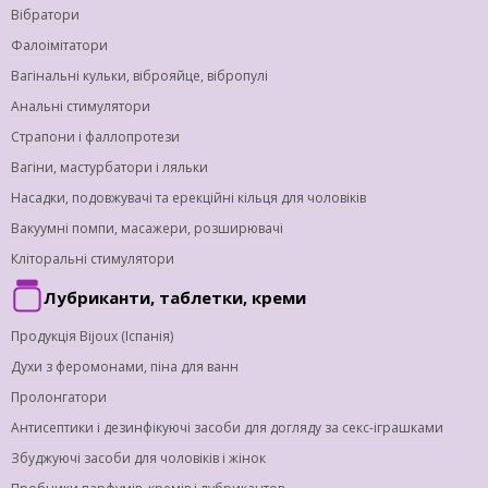
Вібратори
Фалоімітатори
Вагінальні кульки, віброяйце, вібропулі
Анальні стимулятори
Страпони і фаллопротези
Вагіни, мастурбатори і ляльки
Насадки, подовжувачі та ерекційні кільця для чоловіків
Вакуумні помпи, масажери, розширювачі
Кліторальні стимулятори
Лубриканти, таблетки, креми
Продукція Bijoux (Іспанія)
Духи з феромонами, піна для ванн
Пролонгатори
Антисептики і дезинфікуючі засоби для догляду за секс-іграшками
Збуджуючі засоби для чоловіків і жінок