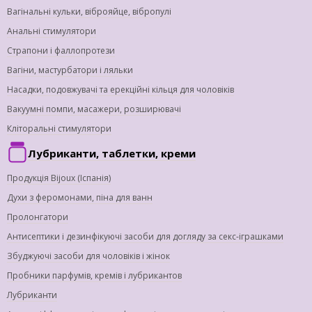
Вагінальні кульки, віброяйце, вібропулі
Анальні стимулятори
Страпони і фаллопротези
Вагіни, мастурбатори і ляльки
Насадки, подовжувачі та ерекційні кільця для чоловіків
Вакуумні помпи, масажери, розширювачі
Кліторальні стимулятори
Лубриканти, таблетки, креми
Продукція Bijoux (Іспанія)
Духи з феромонами, піна для ванн
Пролонгатори
Антисептики і дезинфікуючі засоби для догляду за секс-іграшками
Збуджуючі засоби для чоловіків і жінок
Пробники парфумів, кремів і лубрикантов
Лубриканти