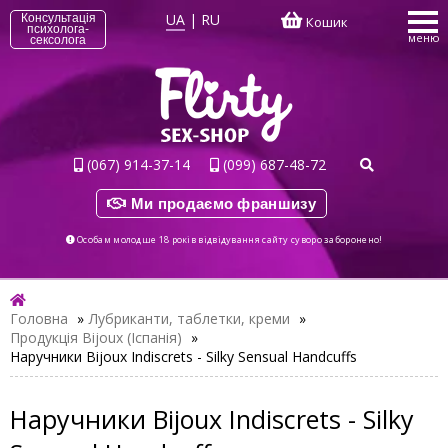
UA
|
RU
Консультація
Кошик
психолога-
меню
сексолога
(067) 914-37-14
(099) 687-48-72
Ми продаємо франшизу
Особам молодше 18 років відвідування сайту суворо заборонено!
Головна
»
Лубриканти, таблетки, креми
»
Продукція Bijoux (Іспанія)
»
Наручники Bijoux Indiscrets - Silky Sensual Handcuffs
Наручники Bijoux Indiscrets - Silky