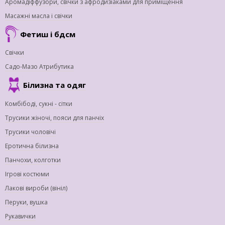
Аромадіффузори, свічки з афродизіаками для приміщення
Масажні масла і свічки
Фетиш і бдсм
Свічки
Садо-Мазо Атрибутика
Білизна та одяг
Комбібоді, сукні - сітки
Трусики жіночі, пояси для панчіх
Трусики чоловічі
Еротична білизна
Панчохи, колготки
Ігрові костюми
Лакові вироби (вініл)
Перуки, вушка
Рукавички