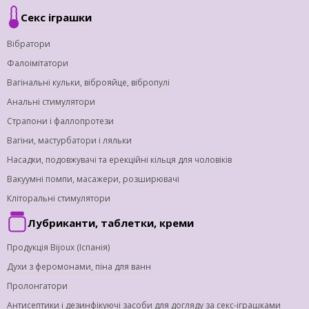
Секс іграшки
Вібратори
Фалоімітатори
Вагінальні кульки, віброяйце, вібропулі
Анальні стимулятори
Страпони і фаллопротези
Вагіни, мастурбатори і ляльки
Насадки, подовжувачі та ерекційні кільця для чоловіків
Вакуумні помпи, масажери, розширювачі
Кліторальні стимулятори
Лубриканти, таблетки, креми
Продукція Bijoux (Іспанія)
Духи з феромонами, піна для ванн
Пролонгатори
Антисептики і дезинфікуючі засоби для догляду за секс-іграшками