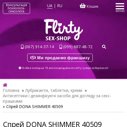
UA
|
RU
Консультація
Кошик
психолога-
меню
сексолога
(067) 914-37-14
(099) 687-48-72
Ми продаємо франшизу
Особам молодше 18 років відвідування сайту суворо заборонено!
Головна
»
Лубриканти, таблетки, креми
»
Антисептики і дезинфікуючі засоби для догляду за секс-
іграшками
»
Спрей DONA SHIMMER 40509
Спрей DONA SHIMMER 40509