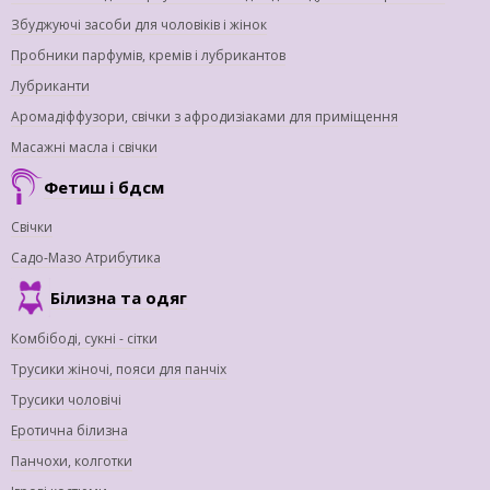
Збуджуючі засоби для чоловіків і жінок
Пробники парфумів, кремів і лубрикантов
Лубриканти
Аромадіффузори, свічки з афродизіаками для приміщення
Масажні масла і свічки
Фетиш і бдсм
Свічки
Садо-Мазо Атрибутика
Білизна та одяг
Комбібоді, сукні - сітки
Трусики жіночі, пояси для панчіх
Трусики чоловічі
Еротична білизна
Панчохи, колготки