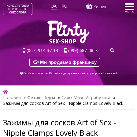
UA
|
RU
Консультація
Кошик
психолога-
меню
сексолога
(067) 914-37-14
(099) 687-48-72
Ми продаємо франшизу
Особам молодше 18 років відвідування сайту суворо заборонено!
Головна
»
Фетиш і бдсм
»
Садо-Мазо Атрибутика
»
Зажимы для сосков Art of Sex - Nipple Clamps Lovely Black
Зажимы для сосков Art of Sex -
Nipple Clamps Lovely Black