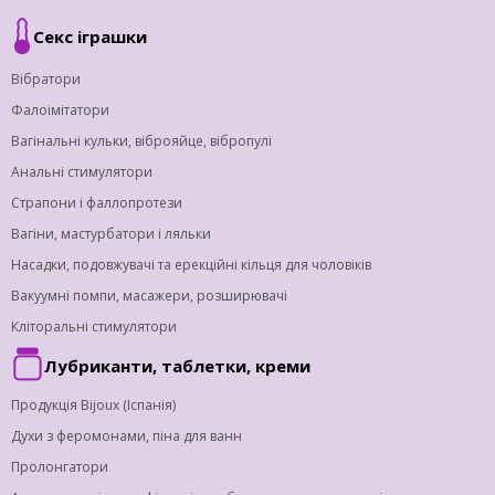
Секс іграшки
Вібратори
Фалоімітатори
Вагінальні кульки, віброяйце, вібропулі
Анальні стимулятори
Страпони і фаллопротези
Вагіни, мастурбатори і ляльки
Насадки, подовжувачі та ерекційні кільця для чоловіків
Вакуумні помпи, масажери, розширювачі
Кліторальні стимулятори
Лубриканти, таблетки, креми
Продукція Bijoux (Іспанія)
Духи з феромонами, піна для ванн
Пролонгатори