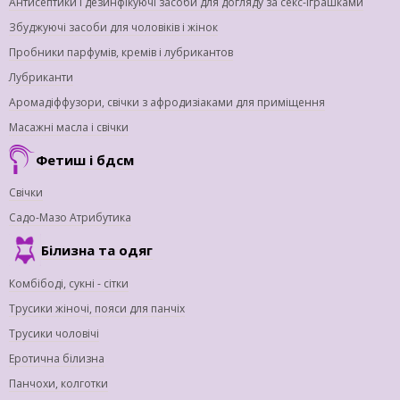
Антисептики і дезинфікуючі засоби для догляду за секс-іграшками
Збуджуючі засоби для чоловіків і жінок
Пробники парфумів, кремів і лубрикантов
Лубриканти
Аромадіффузори, свічки з афродизіаками для приміщення
Масажні масла і свічки
Фетиш і бдсм
Свічки
Садо-Мазо Атрибутика
Білизна та одяг
Комбібоді, сукні - сітки
Трусики жіночі, пояси для панчіх
Трусики чоловічі
Еротична білизна
Панчохи, колготки