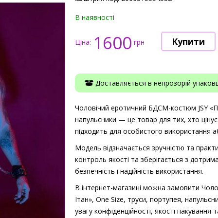
В наявності
1600
Ціна:
грн
Доставляється в непрозорій упаковці
Чоловічий еротичний БДСМ-костюм JSY «Пок
напульсники — це товар для тих, хто цінує
підходить для особистого використання аб
Модель відзначається зручністю та практи
контроль якості та зберігається з дотрима
безпечність і надійність використання.
В інтернет-магазині можна замовити Чол
Ітан», One Size, труси, портупея, напульс
увагу конфіденційності, якості пакування