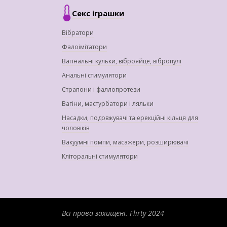
Секс іграшки
Вібратори
Фалоімітатори
Вагінальні кульки, віброяйце, вібропулі
Анальні стимулятори
Страпони і фаллопротези
Вагіни, мастурбатори і ляльки
Насадки, подовжувачі та ерекційні кільця для
чоловіків
Вакуумні помпи, масажери, розширювачі
Кліторальні стимулятори
Всі права захищені.
Flirty 2024