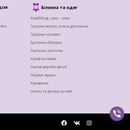
дсм
Білизна та одяг
Комбібоді, сукні - сітки
тика
Трусики жіночі, пояси для панчіх
Трусики чоловічі
Еротична білизна
Панчохи, колготки
Ігрові костюми
Лакові вироби (вініл)
Перуки, вушка
Рукавички
Латекс та догляд за ним