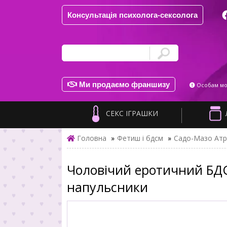
Консультація психолога-сексолога
Ми продаємо франшизу
Особам мол
СЕКС ІГРАШКИ
Головна
»
Фетиш і бдсм
»
Садо-Мазо Атр
Чоловічий еротичний БДСМ
напульсники