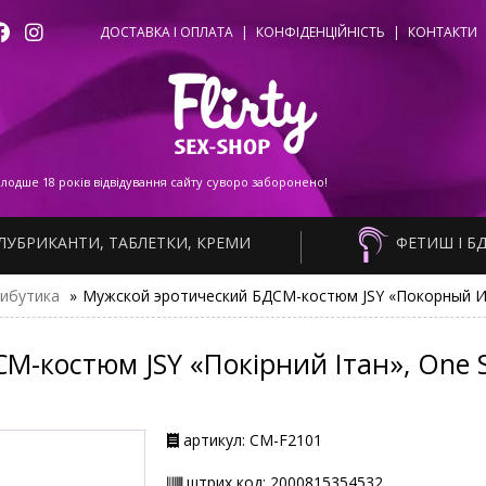
ДОСТАВКА І ОПЛАТА
|
КОНФІДЕНЦІЙНІСТЬ
|
КОНТАКТИ
одше 18 років відвідування сайту суворо заборонено!
ЛУБРИКАНТИ, ТАБЛЕТКИ, КРЕМИ
ФЕТИШ І Б
ибутика
»
Мужской эротический БДСМ-костюм JSY «Покорный Ита
-костюм JSY «Покірний Ітан», One Si
артикул: СМ-F2101
штрих код: 2000815354532