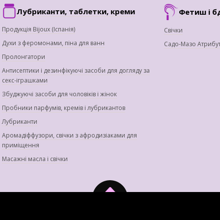
Лубриканти, таблетки, креми
Фетиш і б
Продукція Bijoux (Іспанія)
Свічки
Духи з феромонами, піна для ванн
Садо-Мазо Атрибу
Пролонгатори
Антисептики і дезинфікуючі засоби для догляду за
секс-іграшками
Збуджуючі засоби для чоловіків і жінок
Пробники парфумів, кремів і лубрикантов
Лубриканти
Аромадіффузори, свічки з афродизіаками для
приміщення
Масажні масла і свічки