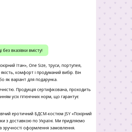
 без вказівки вмісту!
ірний Ітан», One Size, труси, портупея,
 якість, комфорт і продуманий вибір. Він
о як варіант для подарунка.
чністю. Продукція сертифікована, проходить
нням усіх гігієнічних норм, що гарантує
овічий еротичний БДСМ-костюм JSY «Покірний
ники з доставкою по Україні. Ми приділяємо
 та зручності оформлення замовлення.