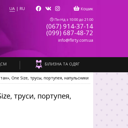
UA
|
RU
Кошик
Пн-Нд з 10:00 до 21:00
(067) 914-37-14
(099) 687-48-72
info@flirty.com.ua
ДСМ
БІЛИЗНА ТА ОДЯГ
н», One Size, трусы, портупея, напульсники
ze, труси, портупея,