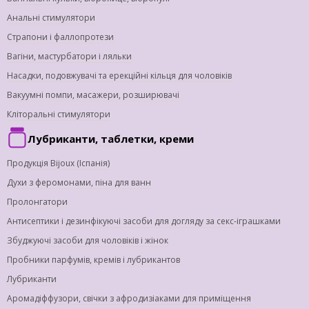
Анальні стимулятори
Страпони і фаллопротези
Вагіни, мастурбатори і ляльки
Насадки, подовжувачі та ерекційні кільця для чоловіків
Вакуумні помпи, масажери, розширювачі
Кліторальні стимулятори
Лубриканти, таблетки, креми
Продукція Bijoux (Іспанія)
Духи з феромонами, піна для ванн
Пролонгатори
Антисептики і дезинфікуючі засоби для догляду за секс-іграшками
Збуджуючі засоби для чоловіків і жінок
Пробники парфумів, кремів і лубрикантов
Лубриканти
Аромадіффузори, свічки з афродизіаками для приміщення