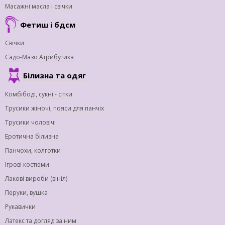
Масажні масла і свічки
Фетиш і бдсм
Свічки
Садо-Мазо Атрибутика
Білизна та одяг
Комбібоді, сукні - сітки
Трусики жіночі, пояси для панчіх
Трусики чоловічі
Еротична білизна
Панчохи, колготки
Ігрові костюми
Лакові вироби (вініл)
Перуки, вушка
Рукавички
Латекс та догляд за ним