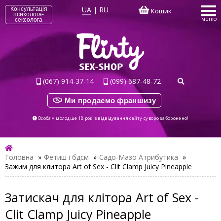
UA
|
RU
Консультація
Кошик
психолога-
меню
сексолога
(067) 914-37-14
(099) 687-48-72
Ми продаємо франшизу
Особам молодше 18 років відвідування сайту суворо заборонено!
Головна
»
Фетиш і бдсм
»
Садо-Мазо Атрибутика
»
Зажим для клитора Art of Sex - Clit Clamp Juicy Pineapple
Затискач для клітора Art of Sex -
Clit Clamp Juicy Pineapple