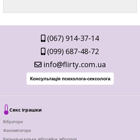
(067) 914-37-14
(099) 687-48-72
info@flirty.com.ua
Консультація психолога-сексолога
Секс іграшки
Вібратори
Фалоімітатори
Вагінальні кульки, віброяйце, вібропулі