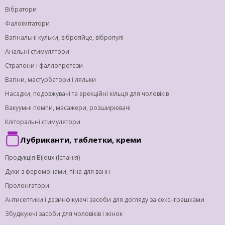
Вібратори
Фалоімітатори
Вагінальні кульки, віброяйце, вібропулі
Анальні стимулятори
Страпони і фаллопротези
Вагіни, мастурбатори і ляльки
Насадки, подовжувачі та ерекційні кільця для чоловіків
Вакуумні помпи, масажери, розширювачі
Кліторальні стимулятори
Лубриканти, таблетки, креми
Продукція Bijoux (Іспанія)
Духи з феромонами, піна для ванн
Пролонгатори
Антисептики і дезинфікуючі засоби для догляду за секс-іграшками
Збуджуючі засоби для чоловіків і жінок