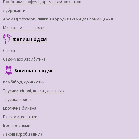
Пробники парфумів, кремів і лубрикантов
Лубриканти
Аромадіффузори, свічки з афродизіаками для приміщення
Масажні масла і свічки
Фетиш і бдсм
Свічки
Садо-Мазо Атрибутика
Білизна та одяг
Комбібоді, сукні - сітки
Трусики жіночі, пояси для панчіх
Трусики чоловічі
Еротична білизна
Панчохи, колготки
Ігрові костюми
Лакові вироби (вініл)