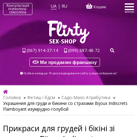
UA
|
RU
Консультація
Кошик
психолога-
меню
сексолога
(067) 914-37-14
(099) 687-48-72
Ми продаємо франшизу
Особам молодше 18 років відвідування сайту суворо заборонено!
Головна
»
Фетиш і бдсм
»
Садо-Мазо Атрибутика
»
Украшения для груди и бикини со стразами Bijoux Indiscrets
Flamboyant изумрудно-голубой
Прикраси для грудей і бікіні зі