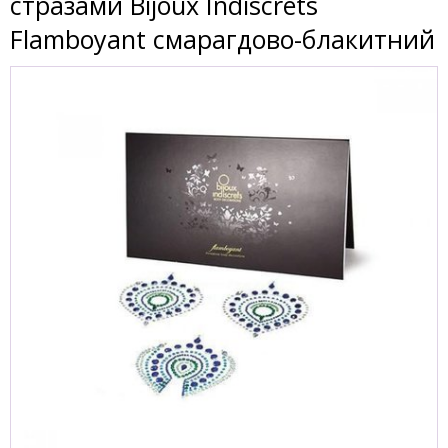
стразами Bijoux Indiscrets
Flamboyant смарагдово-блакитний