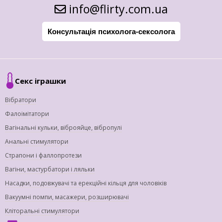
info@flirty.com.ua
Консультація психолога-сексолога
Секс іграшки
Вібратори
Фалоімітатори
Вагінальні кульки, віброяйце, вібропулі
Анальні стимулятори
Страпони і фаллопротези
Вагіни, мастурбатори і ляльки
Насадки, подовжувачі та ерекційні кільця для чоловіків
Вакуумні помпи, масажери, розширювачі
Кліторальні стимулятори