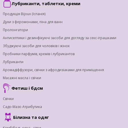
Лубриканти, таблетки, креми
Продукція Bijoux (Іспанія)
Духи з феромонами, піна для ванн
Пролонгатори
Антисептики і дезинфікуючі засоби для догляду за секс-іграшками
Збуджуючі засоби для чоловіків і жінок
Пробники парфумів, кремів і лубрикантов
Лубриканти
Аромадіффузори, свічки з афродизіаками для приміщення
Масажні масла і свічки
Фетиш і бдсм
Свічки
Садо-Мазо Атрибутика
Білизна та одяг
Комбібоді, сукні - сітки