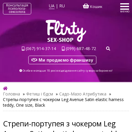
UA
|
RU
Консультація
Кошик
психолога-
меню
сексолога
(067) 914-37-14
(099) 687-48-72
Ми продаємо франшизу
Особам молодше 18 років відвідування сайту суворо заборонено!
Головна
»
Фетиш і бдсм
»
Садо-Мазо Атрибутика
»
Стрепы-портупея с чокером Leg Avenue Satin elastic harness
teddy, One size, Black
Стрепи-портупея з чокером Leg