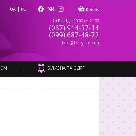
UA
|
RU
Кошик
Пн-Нд з 10:00 до 21:00
(067) 914-37-14
(099) 687-48-72
info@flirty.com.ua
ДСМ
БІЛИЗНА ТА ОДЯГ