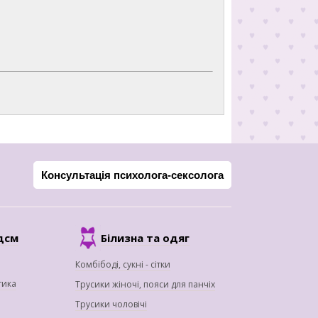
Консультація психолога-сексолога
дсм
Білизна та одяг
Комбібоді, сукні - сітки
тика
Трусики жіночі, пояси для панчіх
Трусики чоловічі