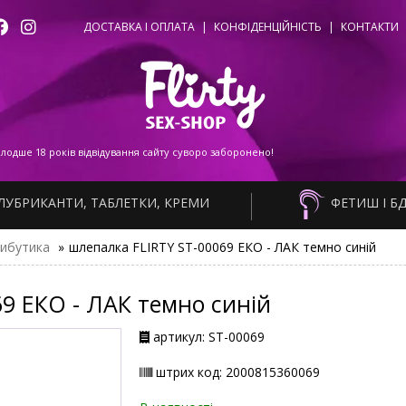
ДОСТАВКА І ОПЛАТА
|
КОНФІДЕНЦІЙНІСТЬ
|
КОНТАКТИ
одше 18 років відвідування сайту суворо заборонено!
ЛУБРИКАНТИ, ТАБЛЕТКИ, КРЕМИ
ФЕТИШ І Б
ибутика
»
шлепалка FLIRTY ST-00069 ЕКО - ЛАК темно синій
9 ЕКО - ЛАК темно синій
артикул: ST-00069
штрих код: 2000815360069