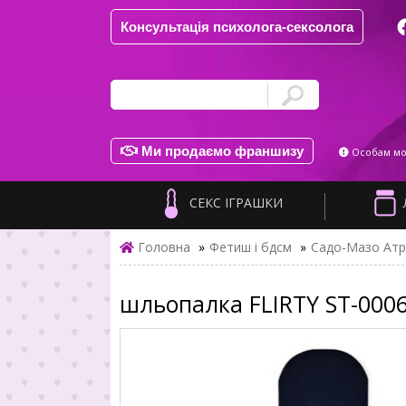
Консультація психолога-сексолога
Ми продаємо франшизу
Особам мол
СЕКС ІГРАШКИ
Головна
»
Фетиш і бдсм
»
Садо-Мазо Атр
шльопалка FLIRTY ST-0006