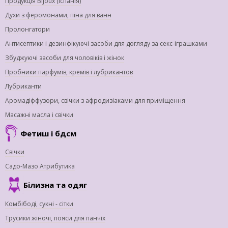
Продукція Bijoux (Іспанія)
Духи з феромонами, піна для ванн
Пролонгатори
Антисептики і дезинфікуючі засоби для догляду за секс-іграшками
Збуджуючі засоби для чоловіків і жінок
Пробники парфумів, кремів і лубрикантов
Лубриканти
Аромадіффузори, свічки з афродизіаками для приміщення
Масажні масла і свічки
Фетиш і бдсм
Свічки
Садо-Мазо Атрибутика
Білизна та одяг
Комбібоді, сукні - сітки
Трусики жіночі, пояси для панчіх