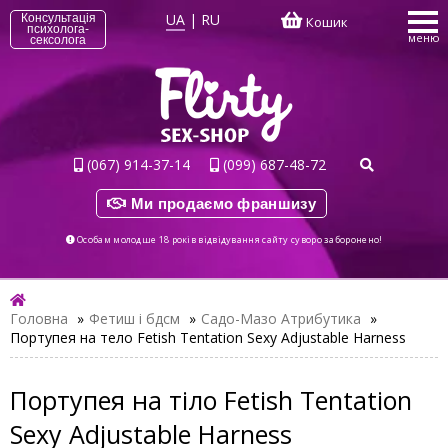
UA
|
RU
Консультація
Кошик
психолога-
меню
сексолога
(067) 914-37-14
(099) 687-48-72
Ми продаємо франшизу
Особам молодше 18 років відвідування сайту суворо заборонено!
Головна
»
Фетиш і бдсм
»
Садо-Мазо Атрибутика
»
Портупея на тело Fetish Tentation Sexy Adjustable Harness
Портупея на тіло Fetish Tentation
Sexy Adjustable Harness