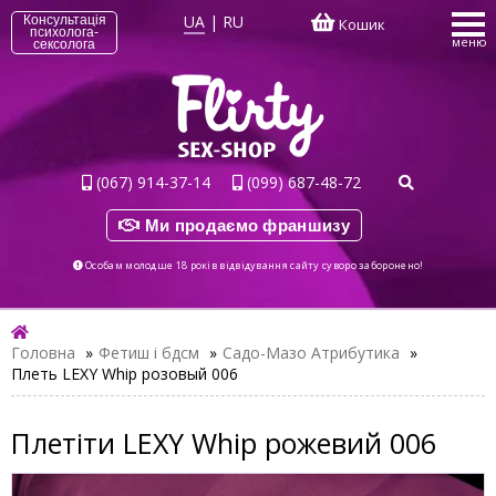
UA
|
RU
Консультація
Кошик
психолога-
меню
сексолога
(067) 914-37-14
(099) 687-48-72
Ми продаємо франшизу
Особам молодше 18 років відвідування сайту суворо заборонено!
Головна
»
Фетиш і бдсм
»
Садо-Мазо Атрибутика
»
Плеть LEXY Whip розовый 006
Плетіти LEXY Whip рожевий 006