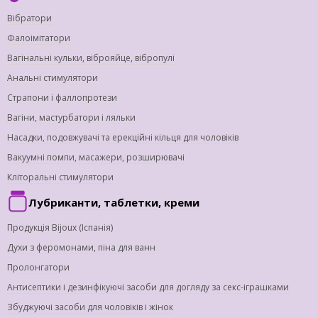
Вібратори
Фалоімітатори
Вагінальні кульки, віброяйце, вібропулі
Анальні стимулятори
Страпони і фаллопротези
Вагіни, мастурбатори і ляльки
Насадки, подовжувачі та ерекційні кільця для чоловіків
Вакуумні помпи, масажери, розширювачі
Кліторальні стимулятори
Лубриканти, таблетки, креми
Продукція Bijoux (Іспанія)
Духи з феромонами, піна для ванн
Пролонгатори
Антисептики і дезинфікуючі засоби для догляду за секс-іграшками
Збуджуючі засоби для чоловіків і жінок