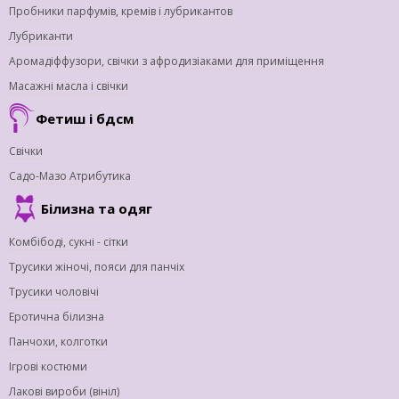
Пробники парфумів, кремів і лубрикантов
Лубриканти
Аромадіффузори, свічки з афродизіаками для приміщення
Масажні масла і свічки
Фетиш і бдсм
Свічки
Садо-Мазо Атрибутика
Білизна та одяг
Комбібоді, сукні - сітки
Трусики жіночі, пояси для панчіх
Трусики чоловічі
Еротична білизна
Панчохи, колготки
Ігрові костюми
Лакові вироби (вініл)