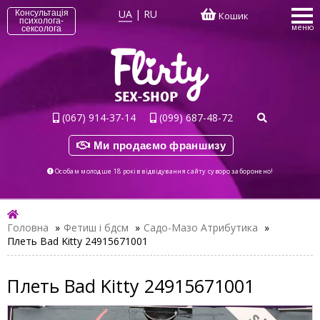
UA
|
RU
Консультація
Кошик
психолога-
меню
сексолога
(067) 914-37-14
(099) 687-48-72
Ми продаємо франшизу
Особам молодше 18 років відвідування сайту суворо заборонено!
Головна
»
Фетиш і бдсм
»
Садо-Мазо Атрибутика
»
Плеть Bad Kitty 24915671001
Плеть Bad Kitty 24915671001