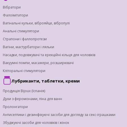
Вібратори
Фалоімітатори
Вагінальні кульки, віброяйце, вібропулі
Анальні стимулятори
Страпони і фаллопротези
Вагіни, мастурбатори і ляльки
Насадки, подовжувачі та ерекційні кільця для чоловіків
Вакуумні помпи, масажери, розширювачі
Кліторальні стимулятори
Лубриканти, таблетки, креми
Продукція Bijoux (Іспанія)
Духи з феромонами, піна для ванн
Пролонгатори
Антисептики і дезинфікуючі засоби для догляду за секс-іграшками
Збуджуючі засоби для чоловіків і жінок