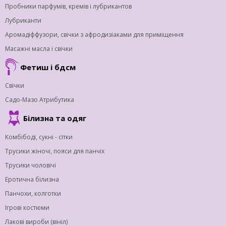
Пробники парфумів, кремів і лубрикантов
Лубриканти
Аромадіффузори, свічки з афродизіаками для приміщення
Масажні масла і свічки
Фетиш і бдсм
Свічки
Садо-Мазо Атрибутика
Білизна та одяг
Комбібоді, сукні - сітки
Трусики жіночі, пояси для панчіх
Трусики чоловічі
Еротична білизна
Панчохи, колготки
Ігрові костюми
Лакові вироби (вініл)