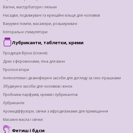
Вагіни, мастурбатори і ляльки
Насадки, подовжувачі та ерекційні кільця для чоловіків
Вакуумні помпи, масажери, розширювачі
Кліторальні стимулятори
Лубриканти, таблетки, креми
Продукція Bijoux (Іспанія)
Духи з феромонами, піна для ванн
Пролонгатори
Антисептики і дезинфікуючі засоби для догляду за секс-іграшками
Збуджуючі засоби для чоловіків і жінок
Пробники парфумів, кремів і лубрикантов
Лубриканти
Аромадіффузори, свічки з афродизіаками для приміщення
Масажні масла і свічки
Фетиш і бдсм