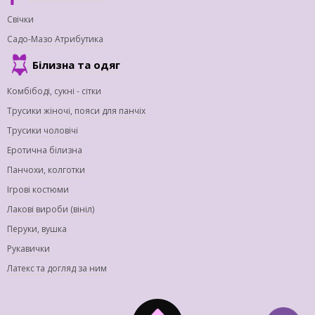
Свічки
Садо-Мазо Атрибутика
Білизна та одяг
Комбібоді, сукні - сітки
Трусики жіночі, пояси для панчіх
Трусики чоловічі
Еротична білизна
Панчохи, колготки
Ігрові костюми
Лакові вироби (вініл)
Перуки, вушка
Рукавички
Латекс та догляд за ним