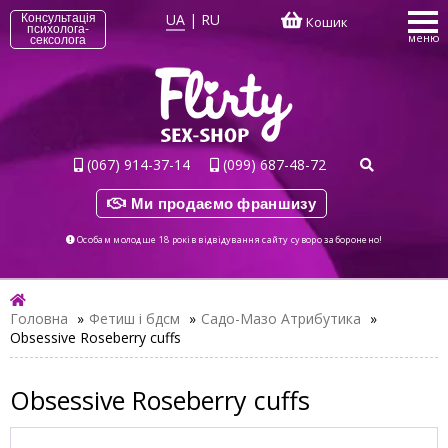
UA
|
RU
Консультація
Кошик
психолога-
меню
сексолога
(067) 914-37-14
(099) 687-48-72
Ми продаємо франшизу
Особам молодше 18 років відвідування сайту суворо заборонено!
Головна
»
Фетиш і бдсм
»
Садо-Мазо Атрибутика
»
Obsessive Roseberry cuffs
Obsessive Roseberry cuffs