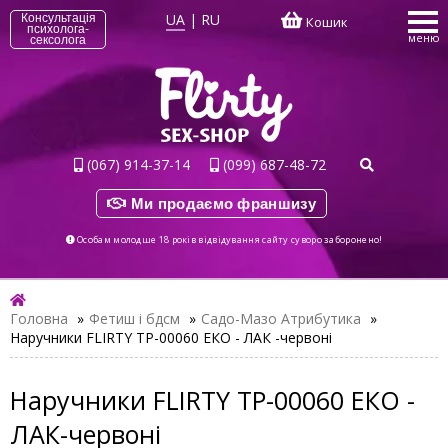
UA
|
RU
Консультація
Кошик
психолога-
меню
сексолога
(067) 914-37-14
(099) 687-48-72
Ми продаємо франшизу
Особам молодше 18 років відвідування сайту суворо заборонено!
Головна
»
Фетиш і бдсм
»
Садо-Мазо Атрибутика
»
Наручники FLIRTY TP-00060 ЕКО - ЛАК -червоні
Наручники FLIRTY TP-00060 ЕКО -
ЛАК-червоні