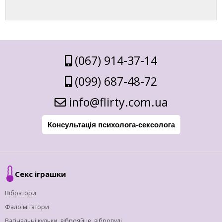
(067) 914-37-14
(099) 687-48-72
info@flirty.com.ua
Консультація психолога-сексолога
Секс іграшки
Вібратори
Фалоімітатори
Вагінальні кульки, віброяйце, вібропулі