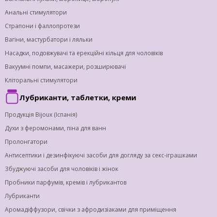
Анальні стимулятори
Страпони і фаллопротези
Вагіни, мастурбатори і ляльки
Насадки, подовжувачі та ерекційні кільця для чоловіків
Вакуумні помпи, масажери, розширювачі
Кліторальні стимулятори
Лубриканти, таблетки, креми
Продукція Bijoux (Іспанія)
Духи з феромонами, піна для ванн
Пролонгатори
Антисептики і дезинфікуючі засоби для догляду за секс-іграшками
Збуджуючі засоби для чоловіків і жінок
Пробники парфумів, кремів і лубрикантов
Лубриканти
Аромадіффузори, свічки з афродизіаками для приміщення