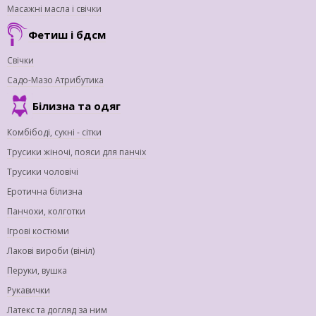
Масажні масла і свічки
Фетиш і бдсм
Свічки
Садо-Мазо Атрибутика
Білизна та одяг
Комбібоді, сукні - сітки
Трусики жіночі, пояси для панчіх
Трусики чоловічі
Еротична білизна
Панчохи, колготки
Ігрові костюми
Лакові вироби (вініл)
Перуки, вушка
Рукавички
Латекс та догляд за ним