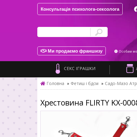
Консультація психолога-сексолога
Ми продаємо франшизу
Особам мол
СЕКС ІГРАШКИ
Головна
»
Фетиш і бдсм
»
Садо-Мазо Атр
Хрестовина FLIRTY KX-000