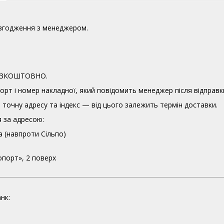
узгодження з менеджером.
 БЕЗКОШТОВНО.
орт і номер накладної, який повідомить менеджер після відправк
точну адресу та індекс — від цього залежить термін доставки.
 за адресою:
а (навпроти Сільпо)
опорт», 2 поверх
нк: