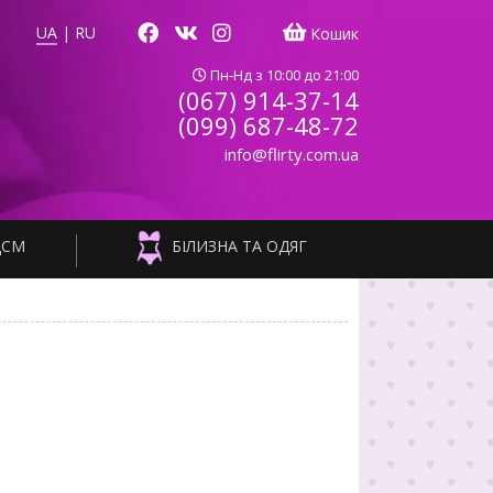
UA
|
RU
Кошик
Пн-Нд з 10:00 до 21:00
(067) 914-37-14
(099) 687-48-72
info@flirty.com.ua
ДСМ
БІЛИЗНА ТА ОДЯГ