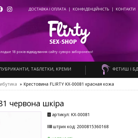
ДОСТАВКА І ОПЛАТА
|
КОНФІДЕНЦІЙНІСТЬ
|
КОНТАКТИ
одше 18 років відвідування сайту суворо заборонено!
ЛУБРИКАНТИ, ТАБЛЕТКИ, КРЕМИ
ФЕТИШ І Б
ибутика
»
Крестовина FLIRTY KX-00081 красная кожа
81 червона шкіра
артикул: KX-00081
штрих код: 2000815360168