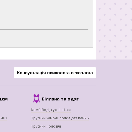
Консультація психолога-сексолога
дсм
Білизна та одяг
Комбібоді, сукні - сітки
тика
Трусики жіночі, пояси для панчіх
Трусики чоловічі