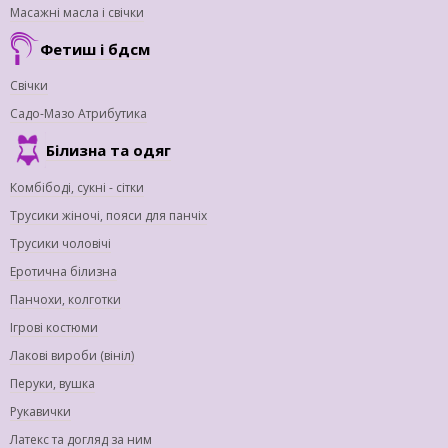
Масажні масла і свічки
Фетиш і бдсм
Свічки
Садо-Мазо Атрибутика
Білизна та одяг
Комбібоді, сукні - сітки
Трусики жіночі, пояси для панчіх
Трусики чоловічі
Еротична білизна
Панчохи, колготки
Ігрові костюми
Лакові вироби (вініл)
Перуки, вушка
Рукавички
Латекс та догляд за ним