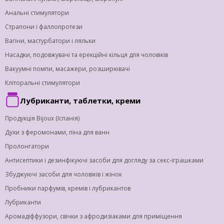
Анальні стимулятори
Страпони і фаллопротези
Вагіни, мастурбатори і ляльки
Насадки, подовжувачі та ерекційні кільця для чоловіків
Вакуумні помпи, масажери, розширювачі
Кліторальні стимулятори
Лубриканти, таблетки, креми
Продукція Bijoux (Іспанія)
Духи з феромонами, піна для ванн
Пролонгатори
Антисептики і дезинфікуючі засоби для догляду за секс-іграшками
Збуджуючі засоби для чоловіків і жінок
Пробники парфумів, кремів і лубрикантов
Лубриканти
Аромадіффузори, свічки з афродизіаками для приміщення