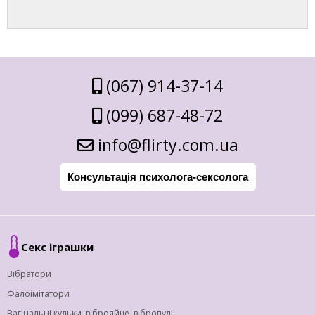
(067) 914-37-14
(099) 687-48-72
info@flirty.com.ua
Консультація психолога-сексолога
Секс іграшки
Вібратори
Фалоімітатори
Вагінальні кульки, віброяйце, вібропулі