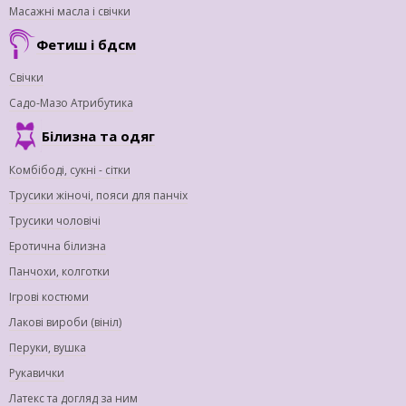
Масажні масла і свічки
Фетиш і бдсм
Свічки
Садо-Мазо Атрибутика
Білизна та одяг
Комбібоді, сукні - сітки
Трусики жіночі, пояси для панчіх
Трусики чоловічі
Еротична білизна
Панчохи, колготки
Ігрові костюми
Лакові вироби (вініл)
Перуки, вушка
Рукавички
Латекс та догляд за ним