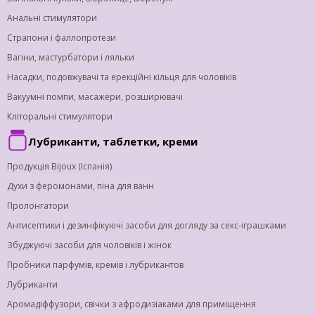
Анальні стимулятори
Страпони і фаллопротези
Вагіни, мастурбатори і ляльки
Насадки, подовжувачі та ерекційні кільця для чоловіків
Вакуумні помпи, масажери, розширювачі
Кліторальні стимулятори
Лубриканти, таблетки, креми
Продукція Bijoux (Іспанія)
Духи з феромонами, піна для ванн
Пролонгатори
Антисептики і дезинфікуючі засоби для догляду за секс-іграшками
Збуджуючі засоби для чоловіків і жінок
Пробники парфумів, кремів і лубрикантов
Лубриканти
Аромадіффузори, свічки з афродизіаками для приміщення