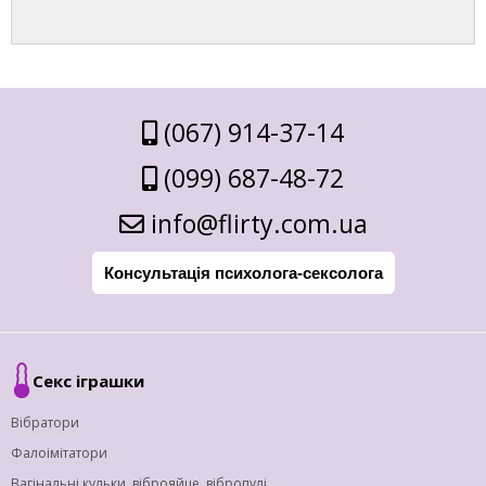
(067) 914-37-14
(099) 687-48-72
info@flirty.com.ua
Консультація психолога-сексолога
Секс іграшки
Вібратори
Фалоімітатори
Вагінальні кульки, віброяйце, вібропулі