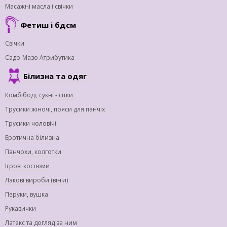
Масажні масла і свічки
Фетиш і бдсм
Свічки
Садо-Мазо Атрибутика
Білизна та одяг
Комбібоді, сукні - сітки
Трусики жіночі, пояси для панчіх
Трусики чоловічі
Еротична білизна
Панчохи, колготки
Ігрові костюми
Лакові вироби (вініл)
Перуки, вушка
Рукавички
Латекс та догляд за ним