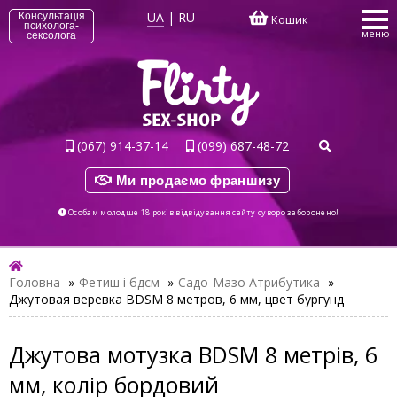
UA
|
RU
Консультація
Кошик
психолога-
меню
сексолога
(067) 914-37-14
(099) 687-48-72
Ми продаємо франшизу
Особам молодше 18 років відвідування сайту суворо заборонено!
Головна
»
Фетиш і бдсм
»
Садо-Мазо Атрибутика
»
Джутовая веревка BDSM 8 метров, 6 мм, цвет бургунд
Джутова мотузка BDSM 8 метрів, 6
мм, колір бордовий