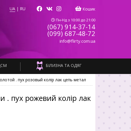
UA
|
RU
Кошик
Пн-Нд з 10:00 до 21:00
(067) 914-37-14
(099) 687-48-72
info@flirty.com.ua
ДСМ
БІЛИЗНА ТА ОДЯГ
золотой . пух розовый колір лак цепь метал
ми . пух рожевий колір лак