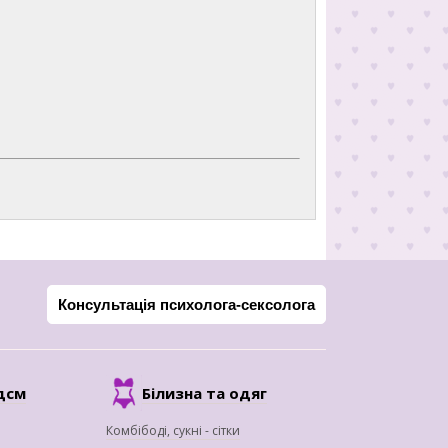
Консультація психолога-сексолога
дсм
Білизна та одяг
Комбібоді, сукні - сітки