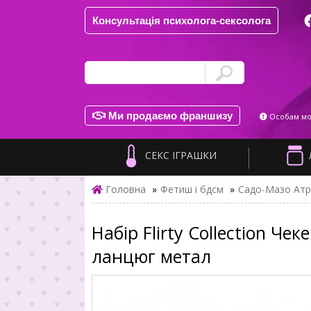
Консультація психолога-сексолога
Ми продаємо франшизу
Особам мол
СЕКС ІГРАШКИ
Головна
»
Фетиш і бдсм
»
Садо-Мазо Атр
Набір Flirty Collection Ч
ланцюг метал