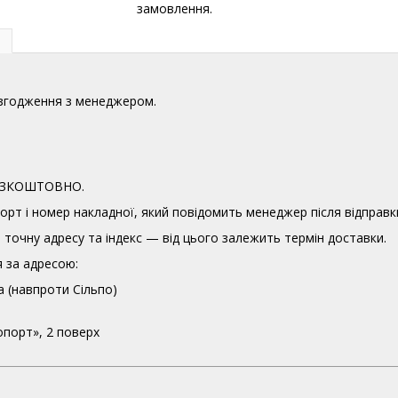
замовлення.
узгодження з менеджером.
 БЕЗКОШТОВНО.
орт і номер накладної, який повідомить менеджер після відправк
точну адресу та індекс — від цього залежить термін доставки.
 за адресою:
а (навпроти Сільпо)
опорт», 2 поверх