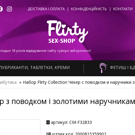
ДОСТАВКА І ОПЛАТА
|
КОНФІДЕНЦІЙНІСТЬ
|
КОНТАКТИ
одше 18 років відвідування сайту суворо заборонено!
ЛУБРИКАНТИ, ТАБЛЕТКИ, КРЕМИ
ФЕТИШ І Б
ибутика
»
Набор Flirty Collection Чекер с поводком и наручники 
екер з поводком і золотими наручника
артикул: СМ-F32833
штрих код: 2000815359902