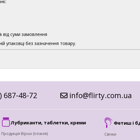
нк:
% від суми замовлення
ій упаковці без зазначення товару.
) 687-48-72
info@flirty.com.ua
Лубриканти, таблетки, креми
Фетиш і б
Продукція Bijoux (Іспанія)
Свічки