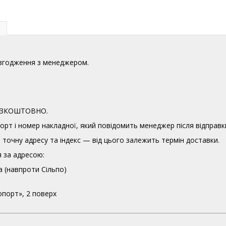
узгодження з менеджером.
 БЕЗКОШТОВНО.
орт і номер накладної, який повідомить менеджер після відправк
точну адресу та індекс — від цього залежить термін доставки.
 за адресою:
а (навпроти Сільпо)
опорт», 2 поверх