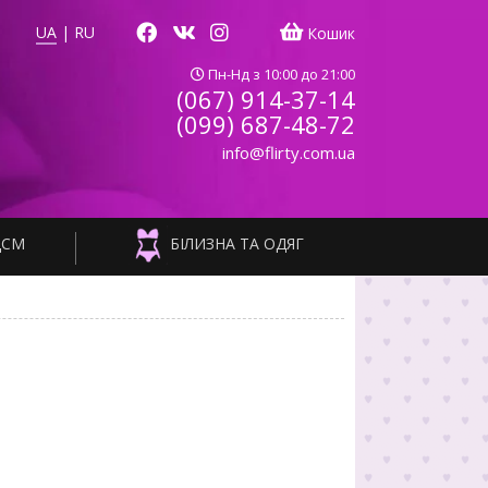
UA
|
RU
Кошик
Пн-Нд з 10:00 до 21:00
(067) 914-37-14
(099) 687-48-72
info@flirty.com.ua
ДСМ
БІЛИЗНА ТА ОДЯГ