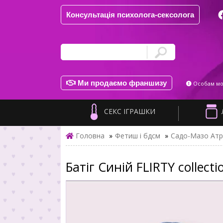
Консультація психолога-сексолога
Ми продаємо франшизу
Особам мол
СЕКС ІГРАШКИ
Головна
»
Фетиш і бдсм
»
Садо-Мазо Атр
Батіг Синій FLIRTY collect