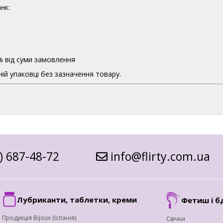
нк:
% від суми замовлення
ій упаковці без зазначення товару.
) 687-48-72
info@flirty.com.ua
Лубриканти, таблетки, креми
Фетиш і б
Продукція Bijoux (Іспанія)
Свічки