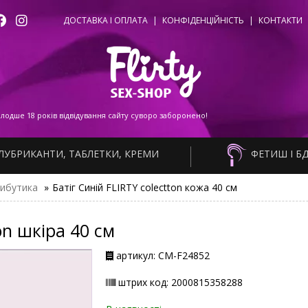
ДОСТАВКА І ОПЛАТА
|
КОНФІДЕНЦІЙНІСТЬ
|
КОНТАКТИ
одше 18 років відвідування сайту суворо заборонено!
ЛУБРИКАНТИ, ТАБЛЕТКИ, КРЕМИ
ФЕТИШ І Б
ибутика
»
Батіг Синій FLIRTY colectton кожа 40 см
ion шкіра 40 см
артикул: СМ-F24852
штрих код: 2000815358288