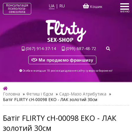
UA
|
RU
Консультація
Кошик
психолога-
меню
сексолога
(067) 914-37-14
(099) 687-48-72
Ми продаємо франшизу
Особам молодше 18 років відвідування сайту суворо заборонено!
Головна
»
Фетиш і бдсм
»
Садо-Мазо Атрибутика
»
Батіг FLIRTY cH-00098 ЕКО - ЛАК золотий 30см
Батіг FLIRTY cH-00098 ЕКО - ЛАК
золотий 30см