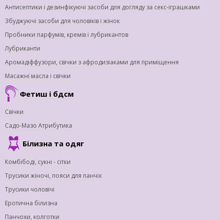
Антисептики і дезинфікуючі засоби для догляду за секс-іграшками
Збуджуючі засоби для чоловіків і жінок
Пробники парфумів, кремів і лубрикантов
Лубриканти
Аромадіффузори, свічки з афродизіаками для приміщення
Масажні масла і свічки
Фетиш і бдсм
Свічки
Садо-Мазо Атрибутика
Білизна та одяг
Комбібоді, сукні - сітки
Трусики жіночі, пояси для панчіх
Трусики чоловічі
Еротична білизна
Панчохи, колготки