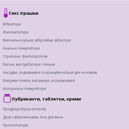
Секс іграшки
Вібратори
Фалоімітатори
Вагінальні кульки, віброяйце, вібропулі
Анальні стимулятори
Страпони і фаллопротези
Вагіни, мастурбатори і ляльки
Насадки, подовжувачі та ерекційні кільця для чоловіків
Вакуумні помпи, масажери, розширювачі
Кліторальні стимулятори
Лубриканти, таблетки, креми
Продукція Bijoux (Іспанія)
Духи з феромонами, піна для ванн
Пролонгатори