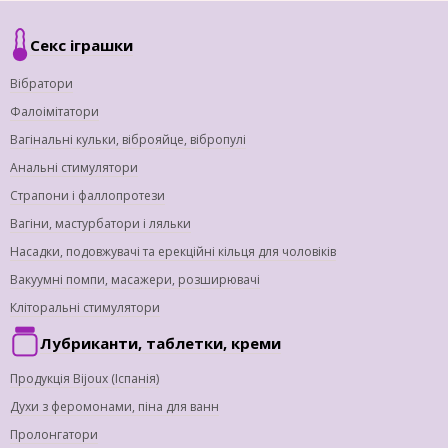
Секс іграшки
Вібратори
Фалоімітатори
Вагінальні кульки, віброяйце, вібропулі
Анальні стимулятори
Страпони і фаллопротези
Вагіни, мастурбатори і ляльки
Насадки, подовжувачі та ерекційні кільця для чоловіків
Вакуумні помпи, масажери, розширювачі
Кліторальні стимулятори
Лубриканти, таблетки, креми
Продукція Bijoux (Іспанія)
Духи з феромонами, піна для ванн
Пролонгатори