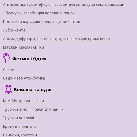
Антисептики і дезинфікуючі засоби для догляду за секс-іграшками
Збуджуючі засоби для чоловіків і жінок
Пробники парфумів, кремів і лубрикантов
Лубриканти
Аромадіффузори, свічки з афродизіаками для приміщення
Масажні масла і свічки
Фетиш і бдсм
Свічки
Садо-Мазо Атрибутика
Білизна та одяг
Комбібоді, сукні - сітки
Трусики жіночі, пояси для панчіх
Трусики чоловічі
Еротична білизна
Панчохи, колготки