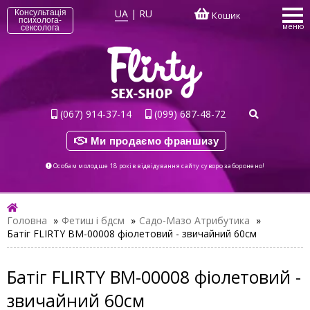
UA
|
RU
Консультація
Кошик
психолога-
меню
сексолога
(067) 914-37-14
(099) 687-48-72
Ми продаємо франшизу
Особам молодше 18 років відвідування сайту суворо заборонено!
Головна
»
Фетиш і бдсм
»
Садо-Мазо Атрибутика
»
Батіг FLIRTY BM-00008 фіолетовий - звичайний 60см
Батіг FLIRTY BM-00008 фіолетовий -
звичайний 60см