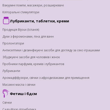
Вакуумні помпи, масажери, розширювачі
Кліторальні стимулятори
Лубриканти, таблетки, креми
Продукція Bijoux (Іспанія)
Духи з феромонами, піна для ванн
Пролонгатори
Антисептики і дезинфікуючі засоби для догляду за секс-іграшками
Збуджуючі засоби для чоловіків і жінок
Пробники парфумів, кремів і лубрикантов
Лубриканти
Аромадіффузори, свічки з афродизіаками для приміщення
Масажні масла і свічки
Фетиш і бдсм
Свічки
Садо-Мазо Атрибутика