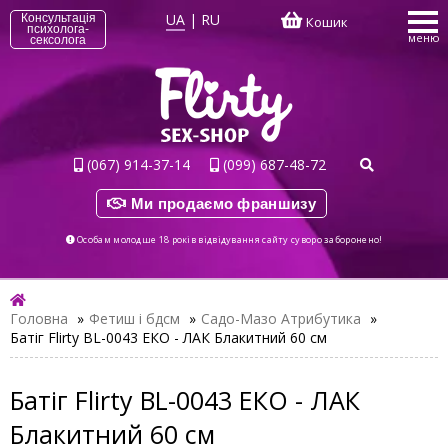
UA
|
RU
Консультація
Кошик
психолога-
меню
сексолога
(067) 914-37-14
(099) 687-48-72
Ми продаємо франшизу
Особам молодше 18 років відвідування сайту суворо заборонено!
Головна
»
Фетиш і бдсм
»
Садо-Мазо Атрибутика
»
Батіг Flirty BL-0043 ЕКО - ЛАК Блакитний 60 см
Батіг Flirty BL-0043 ЕКО - ЛАК
Блакитний 60 см