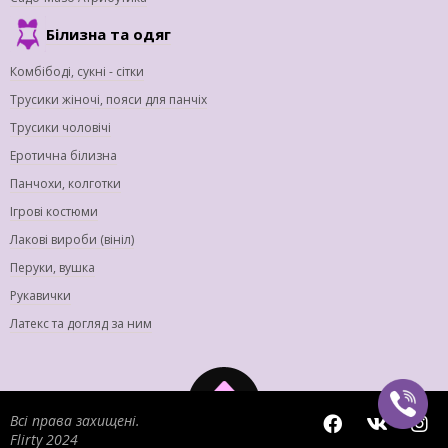
Білизна та одяг
Комбібоді, сукні - сітки
Трусики жіночі, пояси для панчіх
Трусики чоловічі
Еротична білизна
Панчохи, колготки
Ігрові костюми
Лакові вироби (вініл)
Перуки, вушка
Рукавички
Латекс та догляд за ним
Всі права захищені.
Flirty 2024