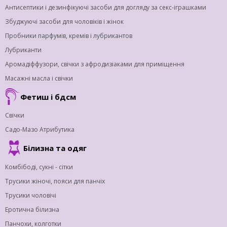
Антисептики і дезинфікуючі засоби для догляду за секс-іграшками
Збуджуючі засоби для чоловіків і жінок
Пробники парфумів, кремів і лубрикантов
Лубриканти
Аромадіффузори, свічки з афродизіаками для приміщення
Масажні масла і свічки
Фетиш і бдсм
Свічки
Садо-Мазо Атрибутика
Білизна та одяг
Комбібоді, сукні - сітки
Трусики жіночі, пояси для панчіх
Трусики чоловічі
Еротична білизна
Панчохи, колготки