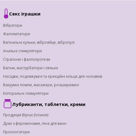
Секс іграшки
Вібратори
Фалоімітатори
Вагінальні кульки, віброяйце, вібропулі
Анальні стимулятори
Страпони і фаллопротези
Вагіни, мастурбатори і ляльки
Насадки, подовжувачі та ерекційні кільця для чоловіків
Вакуумні помпи, масажери, розширювачі
Кліторальні стимулятори
Лубриканти, таблетки, креми
Продукція Bijoux (Іспанія)
Духи з феромонами, піна для ванн
Пролонгатори