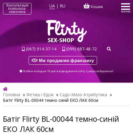
UA
|
RU
Консультація
Кошик
психолога-
меню
сексолога
(067) 914-37-14
(099) 687-48-72
Ми продаємо франшизу
Особам молодше 18 років відвідування сайту суворо заборонено!
Головна
»
Фетиш і бдсм
»
Садо-Мазо Атрибутика
»
Батіг Flirty BL-00044 темно синій ЕКО ЛАК 60см
Батіг Flirty BL-00044 темно-синій
ЕКО ЛАК 60см