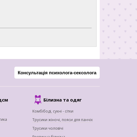
Консультація психолога-сексолога
дсм
Білизна та одяг
Комбібоді, сукні - сітки
тика
Трусики жіночі, пояси для панчіх
Трусики чоловічі
Еротична білизна