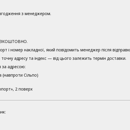
узгодження з менеджером.
 БЕЗКОШТОВНО.
орт і номер накладної, який повідомить менеджер після відправк
точну адресу та індекс — від цього залежить термін доставки.
 за адресою:
а (навпроти Сільпо)
опорт», 2 поверх
нк: