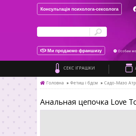
Консультація психолога-сексолога
Ми продаємо франшизу
Особам мол
СЕКС ІГРАШКИ
Головна
»
Фетиш і бдсм
»
Садо-Мазо Атр
Анальная цепочка Love To