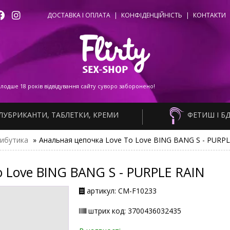
ДОСТАВКА І ОПЛАТА
|
КОНФІДЕНЦІЙНІСТЬ
|
КОНТАКТИ
одше 18 років відвідування сайту суворо заборонено!
ЛУБРИКАНТИ, ТАБЛЕТКИ, КРЕМИ
ФЕТИШ І Б
ибутика
»
Анальная цепочка Love To Love BING BANG S - PURPL
 Love BING BANG S - PURPLE RAIN
артикул: СМ-F10233
штрих код: 3700436032435