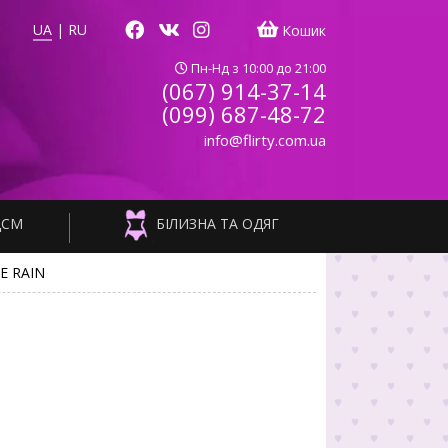
UA
|
RU
Кошик
Пн-Нд з 10:00 до 21:00
(067) 914-37-14
(099) 687-48-72
info@flirty.com.ua
ДСМ
БІЛИЗНА ТА ОДЯГ
E RAIN