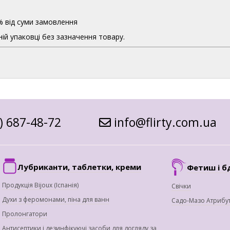
% від суми замовлення
ій упаковці без зазначення товару.
) 687-48-72
info@flirty.com.ua
Лубриканти, таблетки, креми
Фетиш і б
Продукція Bijoux (Іспанія)
Свічки
Духи з феромонами, піна для ванн
Садо-Мазо Атрибу
Пролонгатори
Антисептики і дезинфікуючі засоби для догляду за