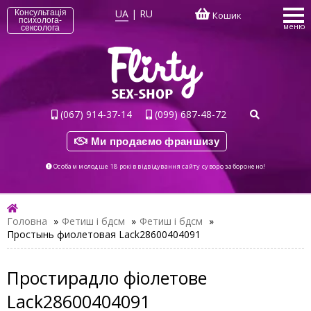
UA
|
RU
Консультація
Кошик
психолога-
меню
сексолога
(067) 914-37-14
(099) 687-48-72
Ми продаємо франшизу
Особам молодше 18 років відвідування сайту суворо заборонено!
Головна
»
Фетиш і бдсм
»
Фетиш і бдсм
»
Простынь фиолетовая Lack28600404091
Простирадло фіолетове
Lack28600404091