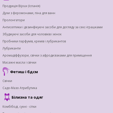
Продукція Bijoux (Іспанія)
Духи з феромонами, піна для ванн
Пролонгатори
Антисептики і дезинфікуючі засоби для догляду за секс-іграшками
Збуджуючі засоби для чоловіків і жінок
Пробники парфумів, кремів і лубрикантов
Лубриканти
Аромадіффузори, свічки з афродизіаками для приміщення
Масажні масла і свічки
Фетиш і бдсм
Свічки
Садо-Мазо Атрибутика
Білизна та одяг
Комбібоді, сукні - сітки