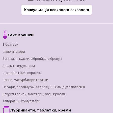
Консультація психолога-сексолога
Секс іграшки
Вібратори
Фалоімітатори
Вагінальні кульки, віброяйце, вібропулі
Анальні стимулятори
Страпони і фаллопротези
Вагіни, мастурбатори і ляльки
Насадки, подовжувачі та ерекційні кільця для чоловіків
Вакуумні помпи, масажери, розширювачі
Кліторальні стимулятори
Лубриканти, таблетки, креми