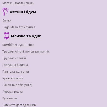
Масажні масла і свічки
Фетиш і бдсм
Свічки
Садо-Мазо Атрибутика
Білизна та одяг
Комбібоді, сукні - сітки
Трусики жіночі, пояси для панчіх
Трусики чоловічі
Еротична білизна
Панчохи, колготки
Ігрові костюми
Лакові вироби (вініл)
Перуки, вушка
Рукавички
Латекс та догляд за ним