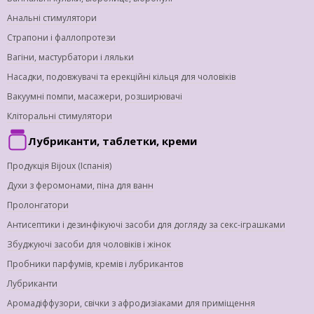
Анальні стимулятори
Страпони і фаллопротези
Вагіни, мастурбатори і ляльки
Насадки, подовжувачі та ерекційні кільця для чоловіків
Вакуумні помпи, масажери, розширювачі
Кліторальні стимулятори
Лубриканти, таблетки, креми
Продукція Bijoux (Іспанія)
Духи з феромонами, піна для ванн
Пролонгатори
Антисептики і дезинфікуючі засоби для догляду за секс-іграшками
Збуджуючі засоби для чоловіків і жінок
Пробники парфумів, кремів і лубрикантов
Лубриканти
Аромадіффузори, свічки з афродизіаками для приміщення