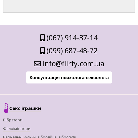
(067) 914-37-14
(099) 687-48-72
info@flirty.com.ua
Консультація психолога-сексолога
Секс іграшки
Вібратори
Фалоімітатори
Вагінальні кульки, віброяйце, вібропулі