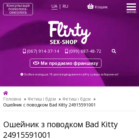
UA
|
RU
Консультація
Кошик
психолога-
меню
сексолога
(067) 914-37-14
(099) 687-48-72
Ми продаємо франшизу
Особам молодше 18 років відвідування сайту суворо заборонено!
Головна
»
Фетиш і бдсм
»
Фетиш і бдсм
»
Ошейник с поводком Bad Kitty 24915591001
Ошейник з поводком Bad Kitty
24915591001