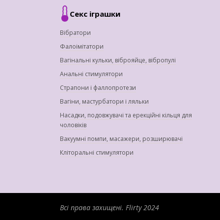
Секс іграшки
Вібратори
Фалоімітатори
Вагінальні кульки, віброяйце, вібропулі
Анальні стимулятори
Страпони і фаллопротези
Вагіни, мастурбатори і ляльки
Насадки, подовжувачі та ерекційні кільця для
чоловіків
Вакуумні помпи, масажери, розширювачі
Кліторальні стимулятори
Всі права захищені.
Flirty 2024