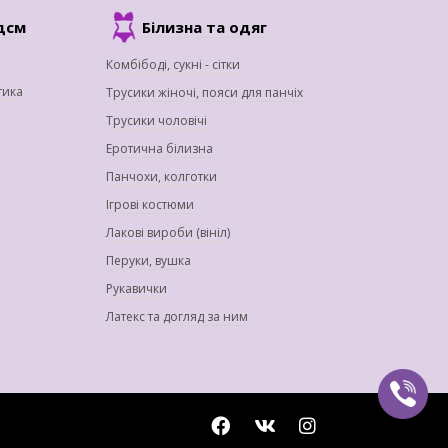
дсм
Білизна та одяг
Комбібоді, сукні - сітки
тика
Трусики жіночі, пояси для панчіх
Трусики чоловічі
Еротична білизна
Панчохи, колготки
Ігрові костюми
Лакові вироби (вініл)
Перуки, вушка
Рукавички
Латекс та догляд за ним