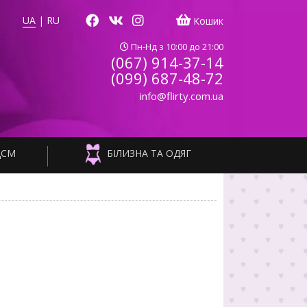
UA
|
RU
Кошик
Пн-Нд з 10:00 до 21:00
(067) 914-37-14
(099) 687-48-72
info@flirty.com.ua
ДСМ
БІЛИЗНА ТА ОДЯГ