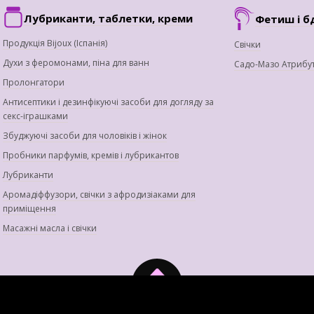
Лубриканти, таблетки, креми
Фетиш і б
Продукція Bijoux (Іспанія)
Свічки
Духи з феромонами, піна для ванн
Садо-Мазо Атрибу
Пролонгатори
Антисептики і дезинфікуючі засоби для догляду за
секс-іграшками
Збуджуючі засоби для чоловіків і жінок
Пробники парфумів, кремів і лубрикантов
Лубриканти
Аромадіффузори, свічки з афродизіаками для
приміщення
Масажні масла і свічки