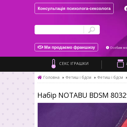
Консультація психолога-сексолога
Ми продаємо франшизу
Особам мол
СЕКС ІГРАШКИ
Головна
»
Фетиш і бдсм
»
Фетиш і бдсм
Набір NOTABU BDSM 8032