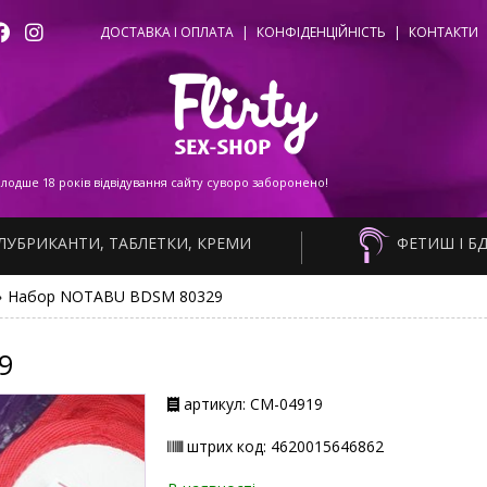
ДОСТАВКА І ОПЛАТА
|
КОНФІДЕНЦІЙНІСТЬ
|
КОНТАКТИ
одше 18 років відвідування сайту суворо заборонено!
ЛУБРИКАНТИ, ТАБЛЕТКИ, КРЕМИ
ФЕТИШ І Б
»
Набор NOTABU BDSM 80329
9
артикул: СМ-04919
штрих код: 4620015646862