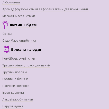
Лубриканти
Аромадіффузори, свічки з афродизіаками для приміщення
Масажні масла і свічки
Фетиш і бдсм
Свічки
Садо-Мазо Атрибутика
Білизна та одяг
Комбібоді, сукні - сітки
Трусики жіночі, пояси для панчіх
Трусики чоловічі
Еротична білизна
Панчохи, колготки
Ігрові костюми
Лакові вироби (вініл)
Перуки, вушка