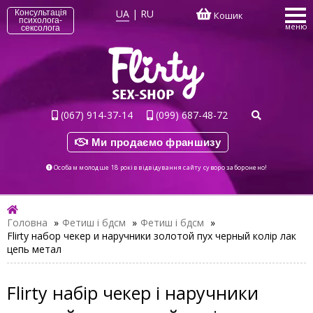
UA
|
RU
Консультація
Кошик
психолога-
меню
сексолога
(067) 914-37-14
(099) 687-48-72
Ми продаємо франшизу
Особам молодше 18 років відвідування сайту суворо заборонено!
Головна
»
Фетиш і бдсм
»
Фетиш і бдсм
»
Flirty набор чекер и наручники золотой пух черный колір лак
цепь метал
Flirty набір чекер і наручники