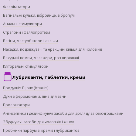
Фалоімітатори
Вагінальні кульки, віброяйце, вібропулі
Анальні стимулятори
Страпони і фаллопротези
Вагіни, мастурбатори і ляльки
Насадки, подовжувачі та ерекційні кільця для чоловіків
Вакуумні помпи, масажери, розширювачі
Кліторальні стимулятори
Лубриканти, таблетки, креми
Продукція Bijoux (Іспанія)
Духи з феромонами, піна для ванн
Пролонгатори
Антисептики і дезинфікуючі засоби для догляду за секс-іграшками
Збуджуючі засоби для чоловіків і жінок
Пробники парфумів, кремів і лубрикантов