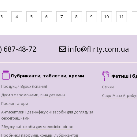
3
4
5
6
7
8
9
10
11
.
) 687-48-72
info@flirty.com.ua
Лубриканти, таблетки, креми
Фетиш і б
Продукція Bijoux (Іспанія)
Свічки
Духи з феромонами, піна для ванн
Садо-Мазо Атрибу
Пролонгатори
Антисептики і дезинфікуючі засоби для догляду за
секс-іграшками
Збуджуючі засоби для чоловіків і жінок
Пробники парфумів, кремів і лубрикантов