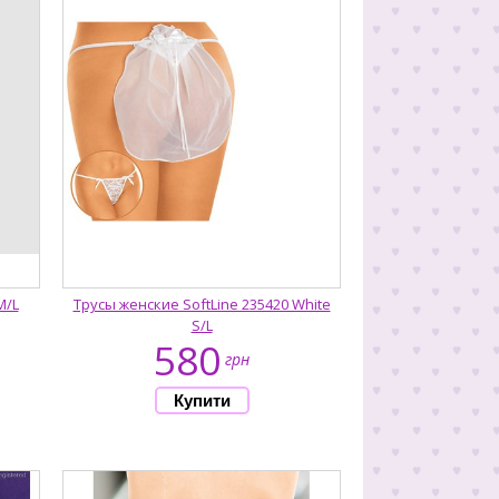
M/L
Трусы женские SoftLine 235420 White
S/L
580
грн