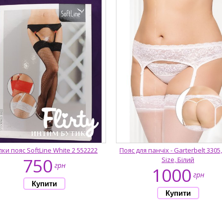
лки пояс SoftLine White 2 552222
Пояс для панчіх - Garterbelt 3305,
750
Size, Білий
грн
1000
грн