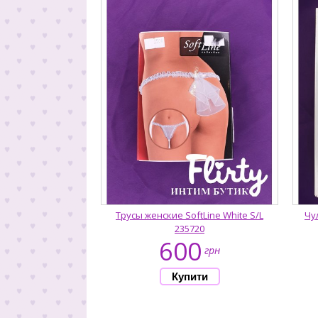
Трусы женские SoftLine White S/L
Чу
235720
600
грн