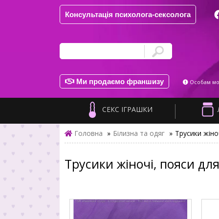
Консультація психолога-сексолога
Ми продаємо франшизу
Особам мол
СЕКС ІГРАШКИ
Головна
»
Білизна та одяг
»
Трусики жіно
Трусики жіночі, пояси для