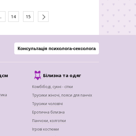
..
14
15
Консультація психолога-сексолога
дсм
Білизна та одяг
Комбібоді, сукні - сітки
тика
Трусики жіночі, пояси для панчіх
Трусики чоловічі
Еротична білизна
Панчохи, колготки
Ігрові костюми