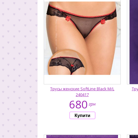
Трусы женские SoftLine Black M/L
Тру
240417
680
грн