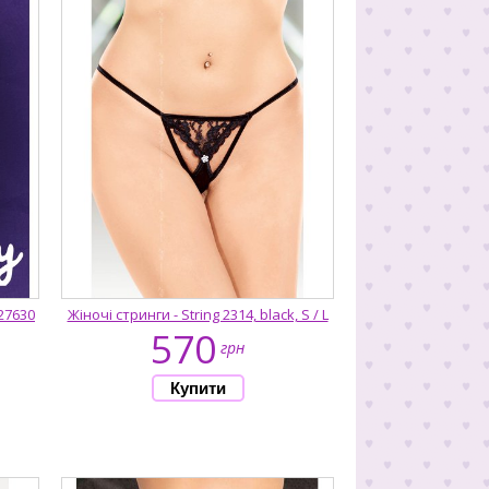
27630
Жіночі стринги - String 2314, black, S / L
570
грн