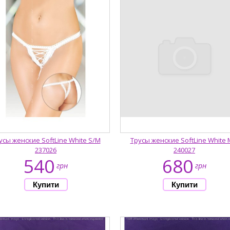
усы женские SoftLine White S/M
Трусы женские SoftLine White 
237026
240027
540
680
грн
грн