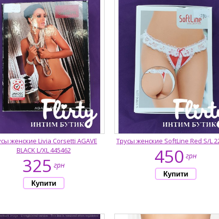
сы женские Livia Corsetti AGAVE
Трусы женские SoftLine Red S/L 2
450
BLACK L/XL 445462
грн
325
грн