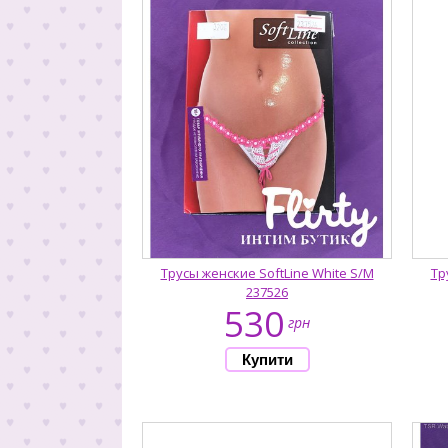
Трусы женские SoftLine White S/M
Тр
237526
530
грн