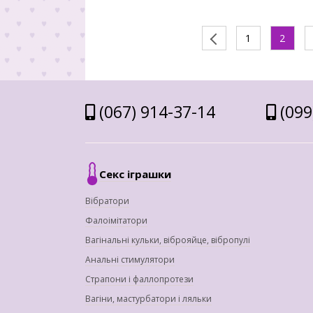
1
2
(067) 914-37-14
(099
Секс іграшки
Вібратори
Фалоімітатори
Вагінальні кульки, віброяйце, вібропулі
Анальні стимулятори
Страпони і фаллопротези
Вагіни, мастурбатори і ляльки