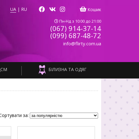
UA
|
RU
Кошик
Пн-Нд з 10:00 до 21:00
(067) 914-37-14
(099) 687-48-72
info@flirty.com.ua
ДСМ
БІЛИЗНА ТА ОДЯГ
Сортувати за: