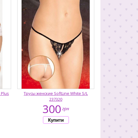
 Plus
Трусы женские SoftLine White S/L
237320
300
грн