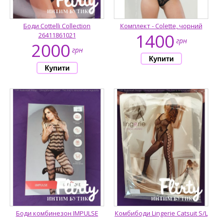
Боди Cottelli Collection
Комплект - Colette, чорний
1400
26411861021
грн
2000
грн
Боди комбинезон IMPULSE
Комбибоди Lingerie Catsuit S/L