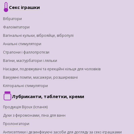
Секс іграшки
Вібратори
Фалоімітатори
Вагінальні кульки, віброяйце, вібропулі
Анальні стимулятори
Страпони і фаллопротези
Вагіни, мастурбатори і ляльки
Насадки, подовжувачі та ерекційні кільця для чоловіків
Вакуумні помпи, масажери, розширювачі
Кліторальні стимулятори
Лубриканти, таблетки, креми
Продукція Bijoux (Іспанія)
Духи з феромонами, піна для ванн
Пролонгатори
Антисептики і дезинфікуючі засоби для догляду за секс-іграшками