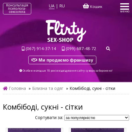
UA
|
RU
Консультація
Кошик
психолога-
меню
сексолога
(067) 914-37-14
(099) 687-48-72
Ми продаємо франшизу
Особам молодше 18 років відвідування сайту суворо заборонено!
Головна
»
Білизна та одяг
»
Комбібоді, сукні - сітки
Комбібоді, сукні - сітки
Сортувати за: