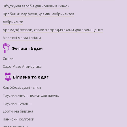
Збуджуючі засоби для чоловіків і жінок
Пробники парфумів, кремів і лубрикантов
Лубриканти
Аромадіффузори, свічки з афродизіаками для приміщення
Масажні масла і свічки
Фетиш і бдсм
Свічки
Садо-Мазо Атрибутика
Білизна та одяг
Комбібоді, сукні - сітки
Трусики жіночі, пояси для панчіх
Трусики чоловічі
Еротична білизна
Панчохи, колготки