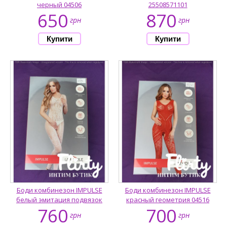
черный 04506
25508571101
650
870
грн
грн
Боди комбинезон IMPULSE
Боди комбинезон IMPULSE
белый эмитация подвязок
красный геометрия 04516
760
700
грн
грн