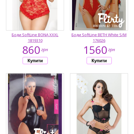
Боди SoftLine BONA XXXL
Боди SoftLine BETH White S/M
1819310
176026
860
1560
грн
грн