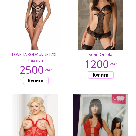
LOVELIA BODY black L/XL -
Боді - Orsola
1200
Passion
грн
2500
грн